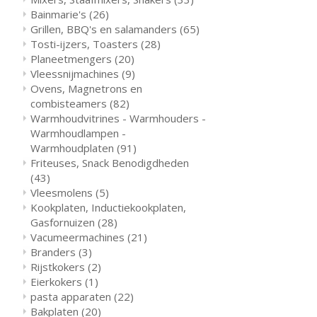
Bainmarie's
(26)
Grillen, BBQ's en salamanders
(65)
Tosti-ijzers, Toasters
(28)
Planeetmengers
(20)
Vleessnijmachines
(9)
Ovens, Magnetrons en
combisteamers
(82)
Warmhoudvitrines - Warmhouders -
Warmhoudlampen -
Warmhoudplaten
(91)
Friteuses, Snack Benodigdheden
(43)
Vleesmolens
(5)
Kookplaten, Inductiekookplaten,
Gasfornuizen
(28)
Vacumeermachines
(21)
Branders
(3)
Rijstkokers
(2)
Eierkokers
(1)
pasta apparaten
(22)
Bakplaten
(20)