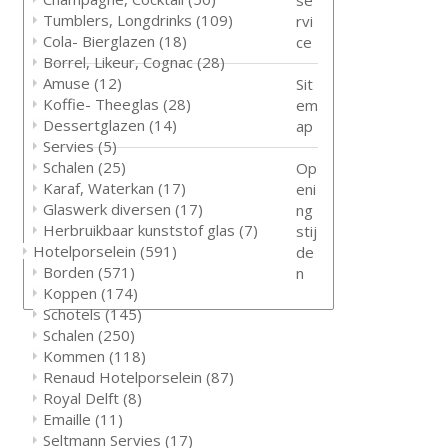
Tumblers, Longdrinks
(109)
rvi
Cola- Bierglazen
(18)
ce
Borrel, Likeur, Cognac
(28)
Amuse
(12)
Sit
Koffie- Theeglas
(28)
em
Dessertglazen
(14)
ap
Servies
(5)
Schalen
(25)
Op
Karaf, Waterkan
(17)
eni
Glaswerk diversen
(17)
ng
Herbruikbaar kunststof glas
(7)
stij
Hotelporselein
(591)
de
Borden
(571)
n
Koppen
(174)
Schotels
(145)
Schalen
(250)
Kommen
(118)
Renaud Hotelporselein
(87)
Royal Delft
(8)
Emaille
(11)
Seltmann Servies
(17)