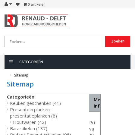
0
artikelen
Zoeken
CATEGORIEËN
Sitemap
Sitemap
Categorieën:
Meer
Keuken geschenken
(41)
informatie
Presenteerplanken -
presentatieplanken
(8)
Houtwaren
(42)
Pri
Barartikelen
(137)
va
Budget Renaud Artikelen
(95)
cy