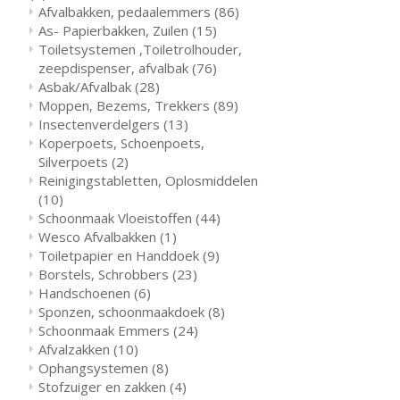
Afvalbakken, pedaalemmers
(86)
As- Papierbakken, Zuilen
(15)
Toiletsystemen ,Toiletrolhouder,
zeepdispenser, afvalbak
(76)
Asbak/Afvalbak
(28)
Moppen, Bezems, Trekkers
(89)
Insectenverdelgers
(13)
Koperpoets, Schoenpoets,
Silverpoets
(2)
Reinigingstabletten, Oplosmiddelen
(10)
Schoonmaak Vloeistoffen
(44)
Wesco Afvalbakken
(1)
Toiletpapier en Handdoek
(9)
Borstels, Schrobbers
(23)
Handschoenen
(6)
Sponzen, schoonmaakdoek
(8)
Schoonmaak Emmers
(24)
Afvalzakken
(10)
Ophangsystemen
(8)
Stofzuiger en zakken
(4)