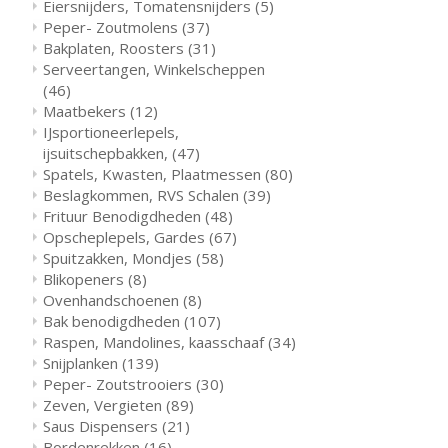
Eiersnijders, Tomatensnijders
(5)
Peper- Zoutmolens
(37)
Bakplaten, Roosters
(31)
Serveertangen, Winkelscheppen
(46)
Maatbekers
(12)
IJsportioneerlepels,
ijsuitschepbakken,
(47)
Spatels, Kwasten, Plaatmessen
(80)
Beslagkommen, RVS Schalen
(39)
Frituur Benodigdheden
(48)
Opscheplepels, Gardes
(67)
Spuitzakken, Mondjes
(58)
Blikopeners
(8)
Ovenhandschoenen
(8)
Bak benodigdheden
(107)
Raspen, Mandolines, kaasschaaf
(34)
Snijplanken
(139)
Peper- Zoutstrooiers
(30)
Zeven, Vergieten
(89)
Saus Dispensers
(21)
Bordenrekken
(16)