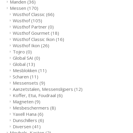
Manden
(36)
Messen
(170)
Wüsthof Classic
(66)
Wüsthof
(105)
Wüsthof Partner
(0)
Wüsthof Gourmet
(18)
Wüsthof Classic Ikon
(16)
Wüsthof Ikon
(26)
Tojiro
(0)
Global SAI
(0)
Global
(13)
Mesblokken
(11)
Scharen
(11)
Messensets
(9)
Aanzetstalen, Messenslijpers
(12)
Koffer, Etui, Foudraal
(6)
Magneten
(9)
Mesbeschermers
(8)
Yaxell Hana
(6)
Dunschillers
(6)
Diversen
(41)
Meubels, Kasten
(2)