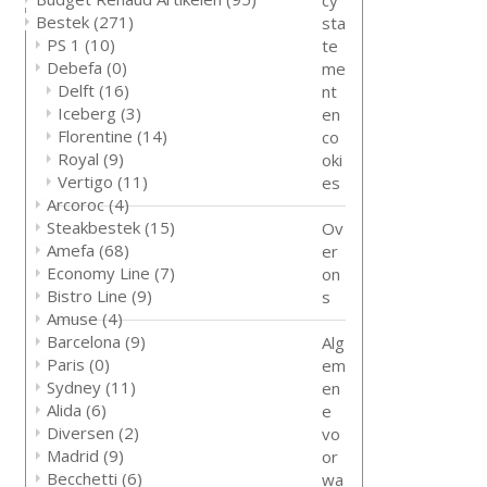
Bestek
(271)
sta
PS 1
(10)
te
Debefa
(0)
me
Delft
(16)
nt
Iceberg
(3)
en
Florentine
(14)
co
Royal
(9)
oki
Vertigo
(11)
es
Arcoroc
(4)
Steakbestek
(15)
Ov
Amefa
(68)
er
Economy Line
(7)
on
Bistro Line
(9)
s
Amuse
(4)
Barcelona
(9)
Alg
Paris
(0)
em
Sydney
(11)
en
Alida
(6)
e
Diversen
(2)
vo
Madrid
(9)
or
Becchetti
(6)
wa