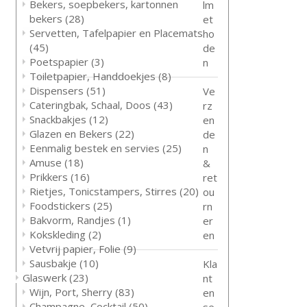
Bekers, soepbekers, kartonnen
lm
bekers
(28)
et
Servetten, Tafelpapier en Placemats
ho
(45)
de
Poetspapier
(3)
n
Toiletpapier, Handdoekjes
(8)
Dispensers
(51)
Ve
Cateringbak, Schaal, Doos
(43)
rz
Snackbakjes
(12)
en
Glazen en Bekers
(22)
de
Eenmalig bestek en servies
(25)
n
Amuse
(18)
&
Prikkers
(16)
ret
Rietjes, Tonicstampers, Stirres
(20)
ou
Foodstickers
(25)
rn
Bakvorm, Randjes
(1)
er
Kokskleding
(2)
en
Vetvrij papier, Folie
(9)
Sausbakje
(10)
Kla
Glaswerk
(23)
nt
Wijn, Port, Sherry
(83)
en
Champagne, Cocktail
(50)
se