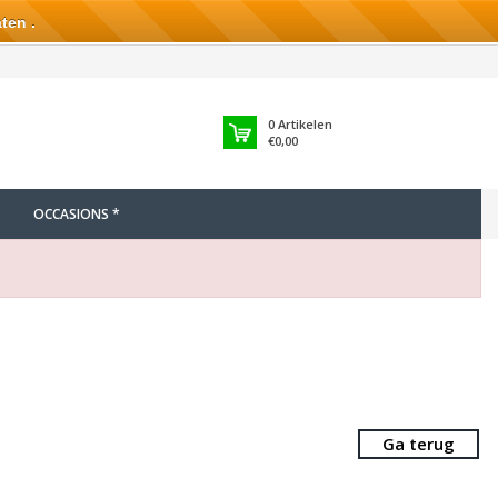
ten .
0
Artikelen
€0,00
OCCASIONS *
Ga terug