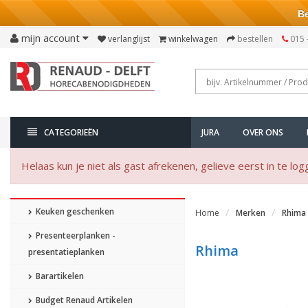
Bezo
mijn account
verlanglijst
winkelwagen
bestellen
015 
CATEGORIEËN
JURA
OVER ONS
Helaas kun je niet als gast afrekenen, gelieve eerst in te log
Keuken geschenken
Home
Merken
Rhima
Presenteerplanken -
Rhima
presentatieplanken
Barartikelen
Budget Renaud Artikelen