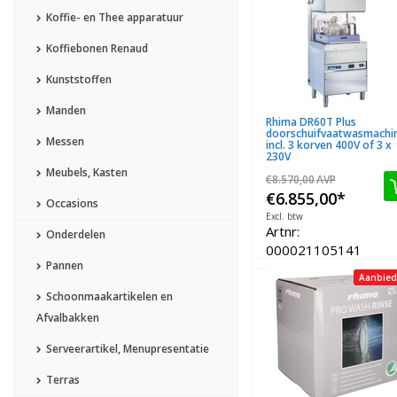
Koffie- en Thee apparatuur
Koffiebonen Renaud
Kunststoffen
Manden
Rhima DR60T Plus
doorschuifvaatwasmachi
Messen
incl. 3 korven 400V of 3 x
230V
Meubels, Kasten
€8.570,00
AVP
€6.855,00
*
Occasions
Excl. btw
Artnr:
Onderdelen
000021105141
Pannen
Aanbied
Schoonmaakartikelen en
Afvalbakken
Serveerartikel, Menupresentatie
Terras