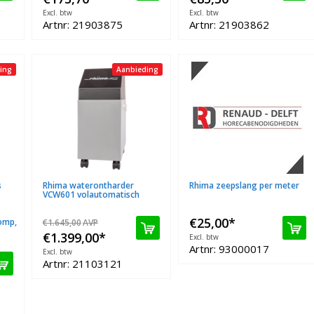
Excl. btw
Excl. btw
Artnr: 21903875
Artnr: 21903862
ing
Aanbieding
s
Rhima waterontharder
Rhima zeepslang per meter
VCW601 volautomatisch
€25,00
*
omp,
€1.645,00
AVP
€1.399,00
*
Excl. btw
Artnr: 93000017
Excl. btw
Artnr: 21103121