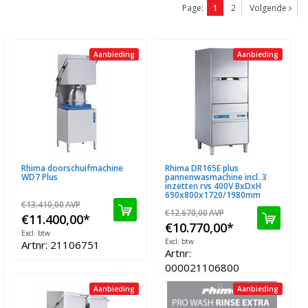
Page:
1
2
Volgende
Aanbieding
Aanbieding
Rhima doorschuifmachine
Rhima DR165E plus
WD7 Plus
pannenwasmachine incl. 3
inzetten rvs 400V BxDxH
690x800x1720/1980mm
€13.410,00
AVP
€12.670,00
AVP
€11.400,00
*
€10.770,00
*
Excl. btw
Excl. btw
Artnr: 21106751
Artnr:
000021106800
Aanbieding
Aanbieding