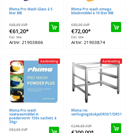
Rhima Pro Wash Glass à 5
Rhima Pro wash omega
liter BIB
bleekmiddel à 10 liter BIB
€68,00
AVP
€80,00
AVP
€61,20
*
€72,00
*
Excl. btw
Excl. btw
Artnr: 21903866
Artnr: 21903874
Aanbieding
Aanbieding
Rhima Pro wash
Rhima rvs
vaatwasmiddel in
verhogingsbokjeDR50T/DR51
poedervorm 150x sachets à
30gr
€249,00
AVP
€82,00
AVP
€200,00
*