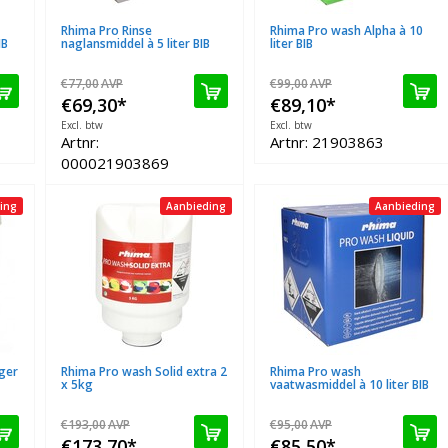
Rhima Pro Rinse
Rhima Pro wash Alpha à 10
IB
naglansmiddel à 5 liter BIB
liter BIB
€77,00
AVP
€99,00
AVP
€69,30
*
€89,10
*
Excl. btw
Excl. btw
Artnr:
Artnr: 21903863
000021903869
ing
Aanbieding
Aanbieding
ger
Rhima Pro wash Solid extra 2
Rhima Pro wash
x 5kg
vaatwasmiddel à 10 liter BIB
€193,00
AVP
€95,00
AVP
€173,70
*
€85,50
*