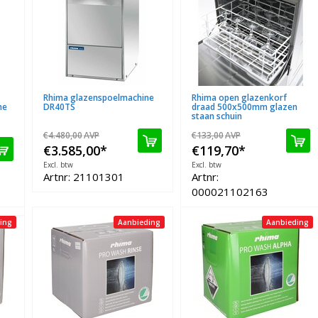
Rhima glazenspoelmachine
Rhima open glazenkorf
ne
DR40TS
draad 500x500mm glazen
staan schuin
€4.480,00
AVP
€133,00
AVP
€3.585,00
*
€119,70
*
Excl. btw
Excl. btw
Artnr: 21101301
Artnr:
000021102163
ing
Aanbieding
Aanbieding