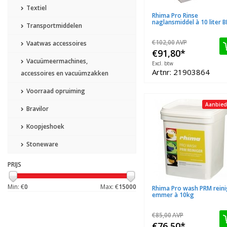
Textiel
Rhima Pro Rinse
naglansmiddel à 10 liter B
Transportmiddelen
€102,00
AVP
Vaatwas accessoires
€91,80
*
Vacuümeermachines,
Excl. btw
Artnr: 21903864
accessoires en vacuümzakken
Voorraad opruiming
Aanbied
Bravilor
Koopjeshoek
Stoneware
PRIJS
Min: €
0
Max: €
15000
Rhima Pro wash PRM reini
emmer à 10kg
€85,00
AVP
€76,50
*