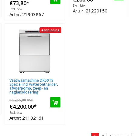
€73,80
*
Excl. btw
Excl. btw
Artnr: 21220150
Artnr: 21903867
Aanbieding
Vaatwasmachine DR50TS
Special incl waterontharder,
afvoerpomp, zeep- en
naglansdosering
€5.255,00
AVP
€4.200,00
*
Excl. btw
Artnr: 21102161