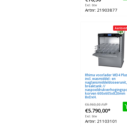
Excl. btw
Artnr: 21903877
Aanbied
Rhima voorlader WD4 Plu
incl. wasmiddel- en
naglansmiddeldoseerunit,
breaktank //
naspoeldrukverhogingsp
korven 600x605x820mm
BxDxH.
€6.960,00
AVP
€5.790,00
*
Excl. btw
Artnr: 21103101