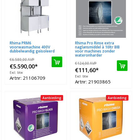
Rhima PRM6
Rhima Pro Rinse extra
voorwasmachine 400V
naglansmiddel à 10ltr BIB
dubbelwandig geïsoleerd
voor machines zonder
wateronharder
€6.580,00
AVP
€124,00
AVP
€5.590,00
*
€111,60
*
Excl. btw
Excl. btw
Artnr: 21106709
Artnr: 21903865
Aanbieding
Aanbieding