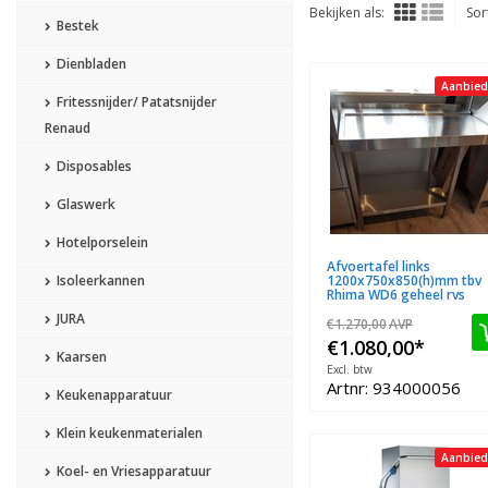
Bekijken als:
Sor
Bestek
Dienbladen
Aanbied
Fritessnijder/ Patatsnijder
Renaud
Disposables
Glaswerk
Hotelporselein
Afvoertafel links
Isoleerkannen
1200x750x850(h)mm tbv
Rhima WD6 geheel rvs
JURA
€1.270,00
AVP
€1.080,00
*
Kaarsen
Excl. btw
Artnr: 934000056
Keukenapparatuur
Klein keukenmaterialen
Aanbied
Koel- en Vriesapparatuur