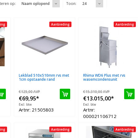
teren op:
Toon:
Naam oplopend
24
ing
Aanbieding
Aanbieding
Lekblad 510x510mm rvs met
Rhima WD6 Plus met rvs
1cm opstaande rand
wasemcondensunit
€125,00
AVP
€15.310,00
AVP
€69,95
*
€13.015,00
*
Excl. btw
Excl. btw
Artnr: 21505803
Artnr:
000021106712
ing
Aanbieding
Aanbieding