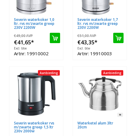
Severin waterkoker 1,0
Severin waterkoker 1,7
ltr. rvs m/zwarte greep
ltr. rvs m/zwarte greep
230V 2200W
230V 2200W
€49,00
AVP
€51,00
AVP
€41,65
*
€43,35
*
Excl. btw
Excl. btw
Artnr: 19910002
Artnr: 19910003
Aanbieding
Aanbieding
Severin waterkoker rvs
Waterketel alum 3ltr
m/zwarte greep 1,5 ltr
20cm
230v 2000w