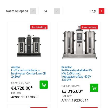
Page:
1
Naam oplopend
24
Aanbieding
Aanbieding
Animo
Bravilor
koffiezetinstallatie +
Koffiezetinstallatie B5
heetwater Combi-Line CB
HW 2x5ltr incl.
2x20W
heetwateraftap 400V
5330W
€5.910,00
AVP
€4.145,00
AVP
€4.728,00
*
€3.316,00
*
Excl. btw
Excl. btw
Artnr: 19110060
Artnr: 19230011