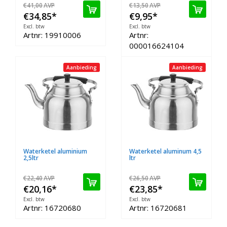
€41,00
AVP
€13,50
AVP
€34,85
*
€9,95
*
Excl. btw
Excl. btw
Artnr: 19910006
Artnr:
000016624104
Aanbieding
Aanbieding
Waterketel aluminium
Waterketel aluminum 4,5
2,5ltr
ltr
€22,40
AVP
€26,50
AVP
€20,16
*
€23,85
*
Excl. btw
Excl. btw
Artnr: 16720680
Artnr: 16720681