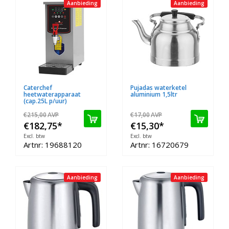
Aanbieding
Aanbieding
Caterchef
Pujadas waterketel
heetwaterapparaat
aluminium 1,5ltr
(cap.25L p/uur)
€215,00
AVP
€17,00
AVP
€182,75
*
€15,30
*
Excl. btw
Excl. btw
Artnr: 19688120
Artnr: 16720679
Aanbieding
Aanbieding