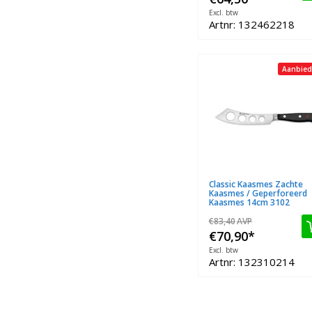
Excl. btw
Artnr: 132462218
Aanbied
Classic Kaasmes Zachte
Kaasmes / Geperforeerd
Kaasmes 14cm 3102
€83,40
AVP
€70,90
*
Excl. btw
Artnr: 132310214