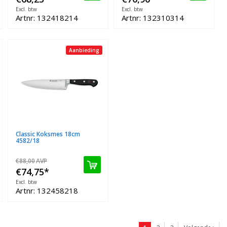
Excl. btw
Excl. btw
Artnr: 132418214
Artnr: 132310314
Aanbieding
Classic Koksmes 18cm
4582/18
€88,00
AVP
€74,75
*
Excl. btw
Artnr: 132458218