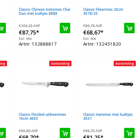
Classic Chinees koksmes Chai
Classic Fileermes 20cm
Dao met kuiltjes 8888
4518/20
€103,25
AVP
€80,78
AVP
€87,75
*
€68,67
*
Excl. btw
Excl. btw
Artnr: 132888817
Artnr: 132451820
ing
Aanbieding
Aanbieding
/
Classic Flexibel uitbeenmes
Classic Hammes met kuiltjes
16cm 4603
4531
€80,80
AVP
€96,75
AVP
€68,70
*
€81,25
*