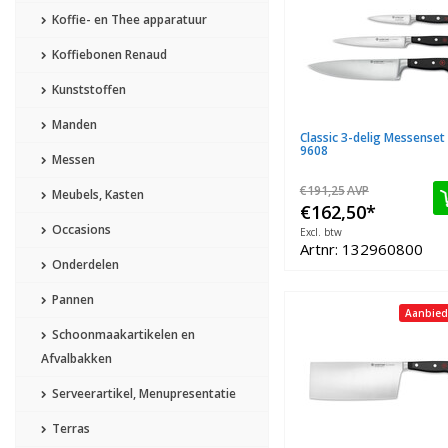
Koffie- en Thee apparatuur
Koffiebonen Renaud
Kunststoffen
Manden
Classic 3-delig Messenset
9608
Messen
€191,25
AVP
Meubels, Kasten
€162,50
*
Occasions
Excl. btw
Artnr: 132960800
Onderdelen
Pannen
Aanbied
Schoonmaakartikelen en
Afvalbakken
Serveerartikel, Menupresentatie
Terras