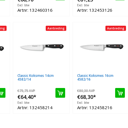
Excl. btw
Excl. btw
Artnr: 132460316
Artnr: 132453126
ing
Aanbieding
Aanbieding
Classic Koksmes 14cm
Classic Koksmes 16cm
4582/14
4582/16
€75,75
AVP
€80,30
AVP
€64,40
*
€68,30
*
Excl. btw
Excl. btw
Artnr: 132458214
Artnr: 132458216