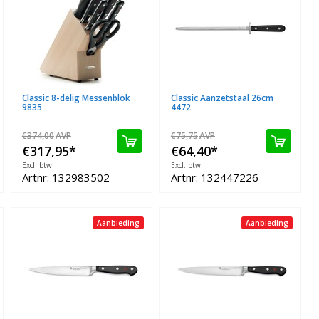
Classic 8-delig Messenblok
Classic Aanzetstaal 26cm
9835
4472
€374,00
AVP
€75,75
AVP
€317,95
*
€64,40
*
Excl. btw
Excl. btw
Artnr: 132983502
Artnr: 132447226
Aanbieding
Aanbieding