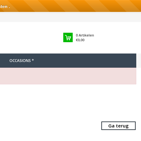
ten .
0
Artikelen
€0,00
OCCASIONS *
Ga terug