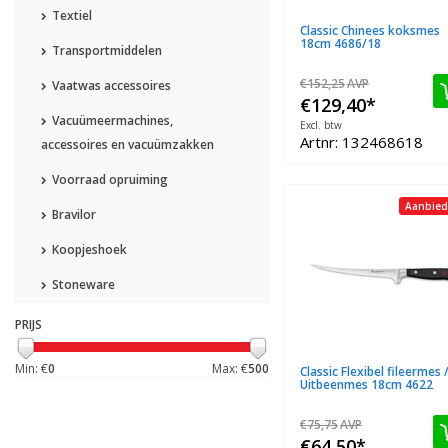
Textiel
Classic Chinees koksmes
18cm 4686/18
Transportmiddelen
€152,25
AVP
Vaatwas accessoires
€129,40
*
Vacuümeermachines,
Excl. btw
Artnr: 132468618
accessoires en vacuümzakken
Voorraad opruiming
Aanbied
Bravilor
Koopjeshoek
Stoneware
PRIJS
Min: €
0
Max: €
500
Classic Flexibel fileermes 
Uitbeenmes 18cm 4622
€75,75
AVP
€64,50
*