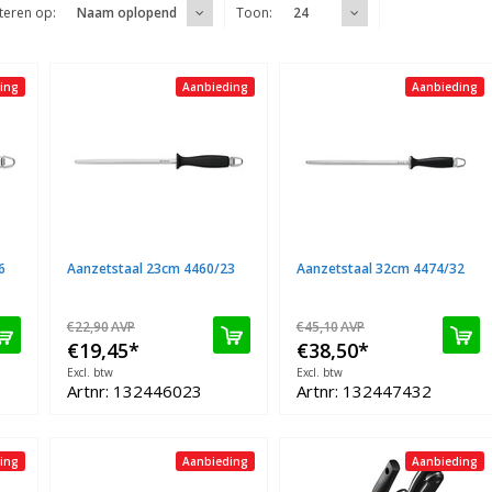
teren op:
Toon:
Naam oplopend
24
ing
Aanbieding
Aanbieding
6
Aanzetstaal 23cm 4460/23
Aanzetstaal 32cm 4474/32
€22,90
AVP
€45,10
AVP
€19,45
*
€38,50
*
Excl. btw
Excl. btw
Artnr: 132446023
Artnr: 132447432
ing
Aanbieding
Aanbieding