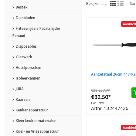
Bekijken als:
Sor
Bestek
Dienbladen
Aanbied
Fritessnijder/ Patatsnijder
Renaud
Disposables
Glaswerk
Hotelporselein
Aanzetstaal 26cm 4474/2
Isoleerkannen
JURA
€38,20
AVP
€32,50
*
Kaarsen
Excl. btw
Artnr: 132447426
Keukenapparatuur
Klein keukenmaterialen
Aanbied
Koel- en Vriesapparatuur