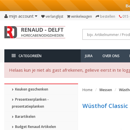
Bezo
mijn account
verlanglijst
winkelwagen
bestellen
015 
CATEGORIEËN
JURA
OVER ONS
Helaas kun je niet als gast afrekenen, gelieve eerst in te log
Keuken geschenken
Home
Messen
Wüstho
Presenteerplanken -
Wüsthof Classic
presentatieplanken
Barartikelen
Budget Renaud Artikelen