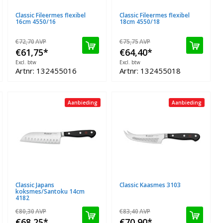
Classic Fileermes flexibel
Classic Fileermes flexibel
16cm 4550/16
18cm 4550/18
€72,70
AVP
€75,75
AVP
€61,75
*
€64,40
*
Excl. btw
Excl. btw
Artnr: 132455016
Artnr: 132455018
Aanbieding
Aanbieding
Classic Japans
Classic Kaasmes 3103
koksmes/Santoku 14cm
4182
€80,30
AVP
€83,40
AVP
€68,25
*
€70,90
*