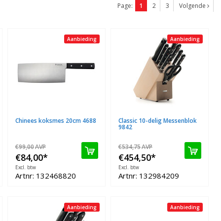
Page:
1
2
3
Volgende
Aanbieding
Aanbieding
Chinees koksmes 20cm 4688
Classic 10-delig Messenblok
9842
€99,00
AVP
€534,75
AVP
€84,00
*
€454,50
*
Excl. btw
Excl. btw
Artnr: 132468820
Artnr: 132984209
Aanbieding
Aanbieding