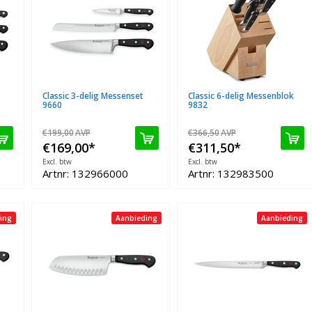
Classic 3-delig Messenset
Classic 6-delig Messenblok
9660
9832
€199,00
AVP
€366,50
AVP
€169,00
*
€311,50
*
Excl. btw
Excl. btw
Artnr: 132966000
Artnr: 132983500
ing
Aanbieding
Aanbieding