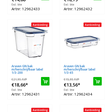
Excl. btw
Excl. btw
Artnr: 12962433
Artnr: 12962432
Aanbieding
Aanbieding
Araven GN bak
Araven GN bak
m/herschrijfbaar label
m/herschrijfbaar label
1/3-200
1/3-65
€21,95
AVP
€15,95
AVP
€18,66
*
€13,56
*
Excl. btw
Excl. btw
Artnr: 12962431
Artnr: 12962434
Aanbieding
Aanbieding