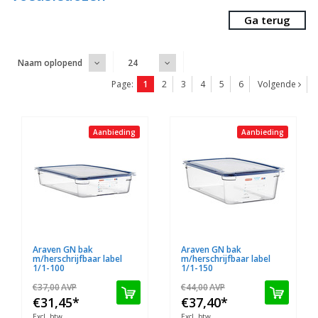
Ga terug
Naam oplopend
24
Page:
1
2
3
4
5
6
Volgende
Aanbieding
Aanbieding
Araven GN bak
Araven GN bak
m/herschrijfbaar label
m/herschrijfbaar label
1/1-100
1/1-150
€37,00
AVP
€44,00
AVP
€31,45
*
€37,40
*
Excl. btw
Excl. btw