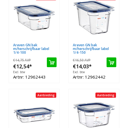
Araven GN bak
Araven GN bak
m/herschrijfbaar label
m/herschrijfbaar label
1/4-100
1/4-150
€14,75
AVP
€16,50
AVP
€12,54
*
€14,03
*
Excl. btw
Excl. btw
Artnr: 12962443
Artnr: 12962442
Aanbieding
Aanbieding