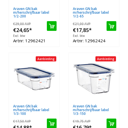
Araven GN bak
Araven GN bak
m/herschrijfbaar label
m/herschrijfbaar label
1/2-200
1/2-65
€29,00
AVP
€21,00
AVP
€24,65
*
€17,85
*
Excl. btw
Excl. btw
Artnr: 12962421
Artnr: 12962424
Aanbieding
Aanbieding
Araven GN bak
Araven GN bak
m/herschrijfbaar label
m/herschrijfbaar label
1/3-100
1/3-150
€17,50
AVP
€19,75
AVP
€14,88
*
€16,79
*