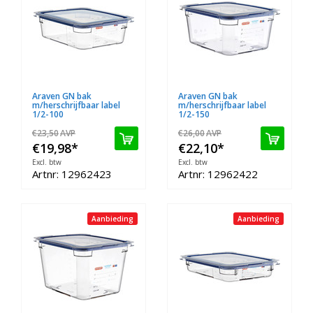
Araven GN bak
Araven GN bak
m/herschrijfbaar label
m/herschrijfbaar label
1/2-100
1/2-150
€23,50
AVP
€26,00
AVP
€19,98
*
€22,10
*
Excl. btw
Excl. btw
Artnr: 12962423
Artnr: 12962422
Aanbieding
Aanbieding