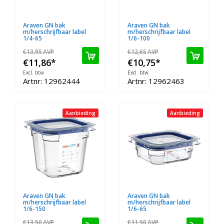
Araven GN bak
Araven GN bak
m/herschrijfbaar label
m/herschrijfbaar label
1/4-65
1/6-100
€13,95
AVP
€12,65
AVP
€11,86
*
€10,75
*
Excl. btw
Excl. btw
Artnr: 12962444
Artnr: 12962463
Aanbieding
Aanbieding
Araven GN bak
Araven GN bak
m/herschrijfbaar label
m/herschrijfbaar label
1/6-150
1/6-65
€13,50
AVP
€11,50
AVP