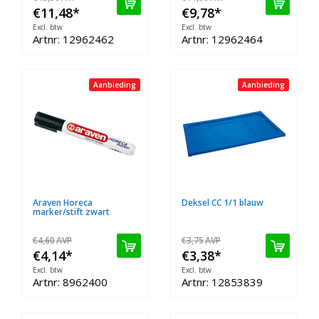
€11,48
*
€9,78
*
Excl. btw
Excl. btw
Artnr: 12962462
Artnr: 12962464
Aanbieding
Aanbieding
Araven Horeca
Deksel CC 1/1 blauw
marker/stift zwart
€4,60
AVP
€3,75
AVP
€4,14
*
€3,38
*
Excl. btw
Excl. btw
Artnr: 8962400
Artnr: 12853839