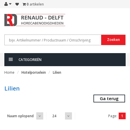
0
artikelen
Zoeken
CATEGORIEËN
Home
Hotelporselein
Lilien
Lilien
Ga terug
Page:
1
Naam oplopend
24