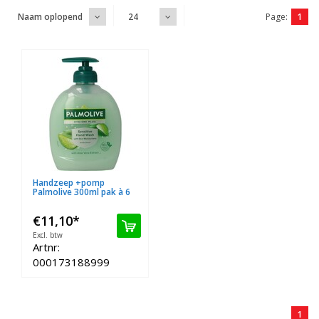
Page:
1
Naam oplopend
24
Handzeep +pomp
Palmolive 300ml pak à 6
€11,10
*
Excl. btw
Artnr:
000173188999
1