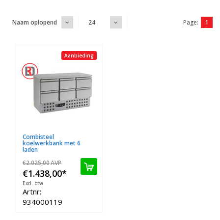
Page:
1
Naam oplopend
24
Aanbieding
Combisteel
koelwerkbank met 6
laden
€2.025,00
AVP
€1.438,00
*
Excl. btw
Artnr:
934000119