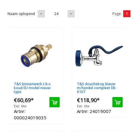
Page:
1
Naam oplopend
24
T&S binnenwerk t.b.v.
T&S douchekop blauw
koud EU model nieuw
m/hendel compleet EB-
type
0107
€60,69
*
€118,90
*
Excl. btw
Excl. btw
Artnr:
Artnr: 24019007
000024019035