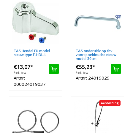
T&S Hendel EU model
T&S onderuitloop tbv
nieuw type F-HDL-L
voorspoeldouche nieuw
model 30cm
€13,07
*
€55,23
*
Excl. btw
Excl. btw
Artnr:
Artnr: 24019029
000024019037
Aanbieding