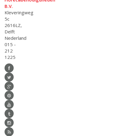
B.V.
Kleveringweg
5c
2616LZ,
Delft
Nederland
015 -
212
1225