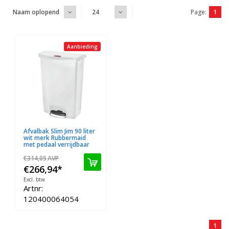
Page:
1
Naam oplopend
24
Aanbieding
Afvalbak Slim Jim 90 liter
wit merk Rubbermaid
met pedaal verrijdbaar
€314,05
AVP
€266,94
*
Excl. btw
Artnr:
120400064054
1