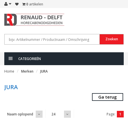
0
artikelen
Zoeken
CATEGORIEËN
Home
Merken
JURA
JURA
Ga terug
Page:
1
Naam oplopend
24