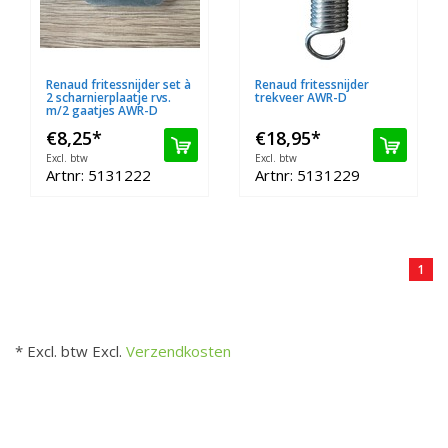
Renaud fritessnijder set à
Renaud fritessnijder
2 scharnierplaatje rvs.
trekveer AWR-D
m/2 gaatjes AWR-D
€8,25
*
€18,95
*
Excl. btw
Excl. btw
Artnr: 5131222
Artnr: 5131229
1
* Excl. btw Excl.
Verzendkosten