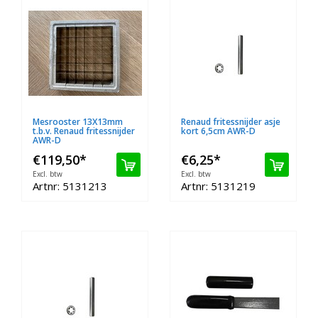
Mesrooster 13X13mm
Renaud fritessnijder asje
t.b.v. Renaud fritessnijder
kort 6,5cm AWR-D
AWR-D
€119,50
*
€6,25
*
Excl. btw
Excl. btw
Artnr: 5131213
Artnr: 5131219