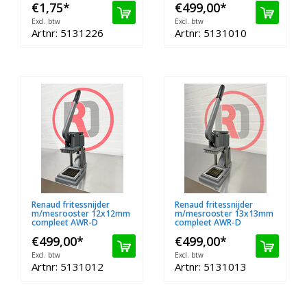
€1,75
*
€499,00
*
Excl. btw
Excl. btw
Artnr: 5131226
Artnr: 5131010
Renaud fritessnijder
Renaud fritessnijder
m/mesrooster 12x12mm
m/mesrooster 13x13mm
compleet AWR-D
compleet AWR-D
€499,00
*
€499,00
*
Excl. btw
Excl. btw
Artnr: 5131012
Artnr: 5131013