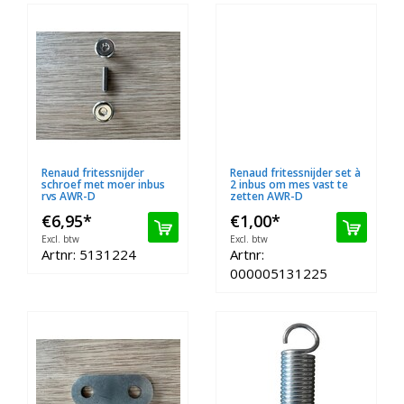
Renaud fritessnijder
Renaud fritessnijder set à
schroef met moer inbus
2 inbus om mes vast te
rvs AWR-D
zetten AWR-D
€6,95
*
€1,00
*
Excl. btw
Excl. btw
Artnr: 5131224
Artnr:
000005131225