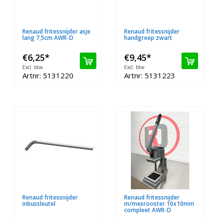
Renaud fritessnijder asje
Renaud fritessnijder
lang 7,5cm AWR-D
handgreep zwart
€6,25
*
€9,45
*
Excl. btw
Excl. btw
Artnr: 5131220
Artnr: 5131223
Renaud fritessnijder
Renaud fritessnijder
inbussleutel
m/mesrooster 10x10mm
compleet AWR-D