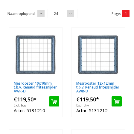
Page:
1
Naam oplopend
24
Mesrooster 10x10mm
Mesrooster 12x12mm
t.b.v. Renaud fritessnijder
t.b.v. Renaud fritessnijder
AWR-D
AWR-D
€119,50
*
€119,50
*
Excl. btw
Excl. btw
Artnr: 5131210
Artnr: 5131212