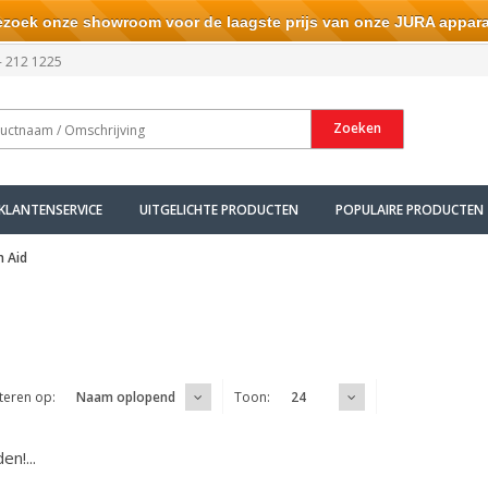
ek onze showroom voor de laagste prijs van onze JURA appara
- 212 1225
Zoeken
KLANTENSERVICE
UITGELICHTE PRODUCTEN
POPULAIRE PRODUCTEN
n Aid
teren op:
Toon:
Naam oplopend
24
n!...