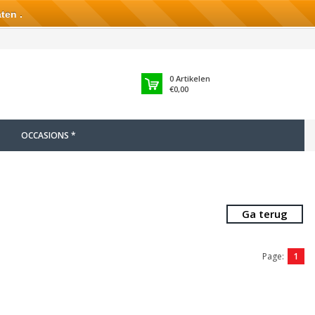
ten .
0
Artikelen
€0,00
OCCASIONS *
Ga terug
Page:
1