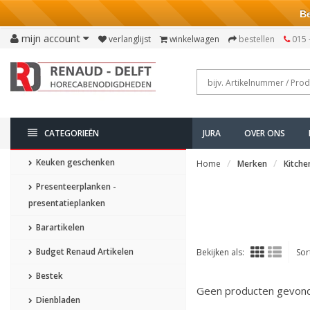
Bezo
mijn account
verlanglijst
winkelwagen
bestellen
015 
CATEGORIEËN
JURA
OVER ONS
Keuken geschenken
Home
Merken
Kitche
Presenteerplanken -
presentatieplanken
Barartikelen
Budget Renaud Artikelen
Bekijken als:
Sor
Bestek
Geen producten gevonde
Dienbladen