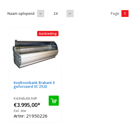
Page:
1
Naam oplopend
24
Aanbieding
Koeltoonbank Brabant II
geforceerd VC 2920
€4.945,00
AVP
€3.995,00
*
Excl. btw
Artnr: 21950226