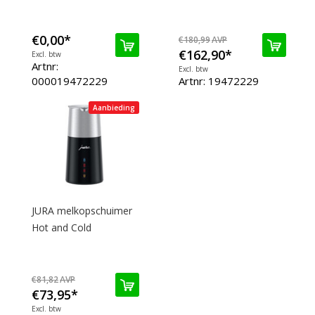
€0,00
*
€180,99
AVP
€162,90
*
Excl. btw
Artnr:
Excl. btw
000019472229
Artnr: 19472229
Aanbieding
JURA melkopschuimer
Hot and Cold
€81,82
AVP
€73,95
*
Excl. btw