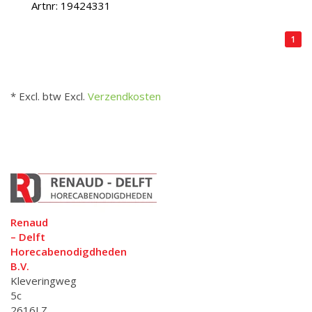
Artnr: 19424331
1
* Excl. btw Excl.
Verzendkosten
Renaud
– Delft
Horecabenodigdheden
B.V.
Kleveringweg
5c
2616LZ,