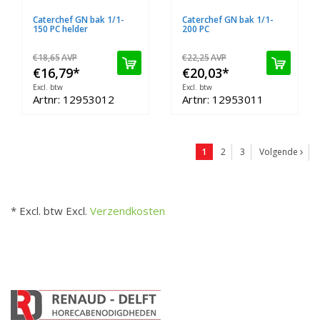
Caterchef GN bak 1/1-
Caterchef GN bak 1/1-
150 PC helder
200 PC
€18,65
AVP
€22,25
AVP
€16,79
*
€20,03
*
Excl. btw
Excl. btw
Artnr: 12953012
Artnr: 12953011
1
2
3
Volgende
* Excl. btw Excl.
Verzendkosten