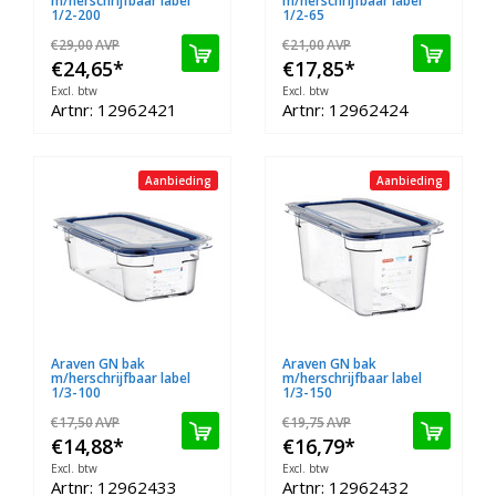
m/herschrijfbaar label
m/herschrijfbaar label
1/2-200
1/2-65
€29,00
AVP
€21,00
AVP
€24,65
*
€17,85
*
Excl. btw
Excl. btw
Artnr: 12962421
Artnr: 12962424
Aanbieding
Aanbieding
Araven GN bak
Araven GN bak
m/herschrijfbaar label
m/herschrijfbaar label
1/3-100
1/3-150
€17,50
AVP
€19,75
AVP
€14,88
*
€16,79
*
Excl. btw
Excl. btw
Artnr: 12962433
Artnr: 12962432