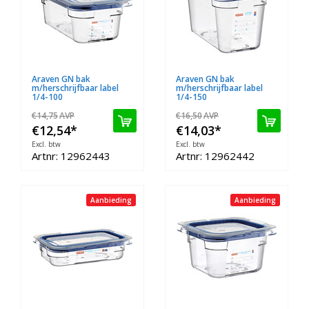
Araven GN bak
Araven GN bak
m/herschrijfbaar label
m/herschrijfbaar label
1/4-100
1/4-150
€14,75
AVP
€16,50
AVP
€12,54
*
€14,03
*
Excl. btw
Excl. btw
Artnr: 12962443
Artnr: 12962442
Aanbieding
Aanbieding