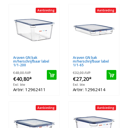
Aanbieding
Aanbieding
Araven GN bak
Araven GN bak
m/herschrijfbaar label
m/herschrijfbaar label
1/1-200
1/1-65
€48,00
AVP
€32,00
AVP
€40,80
*
€27,20
*
Excl. btw
Excl. btw
Artnr: 12962411
Artnr: 12962414
Aanbieding
Aanbieding