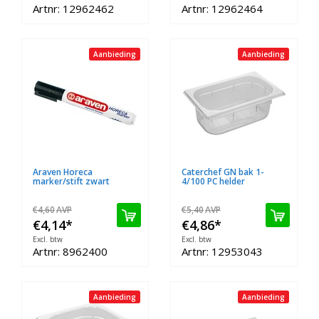
Artnr: 12962462
Artnr: 12962464
Aanbieding
Aanbieding
Araven Horeca
Caterchef GN bak 1-
marker/stift zwart
4/100 PC helder
€4,60
AVP
€5,40
AVP
€4,14
*
€4,86
*
Excl. btw
Excl. btw
Artnr: 8962400
Artnr: 12953043
Aanbieding
Aanbieding