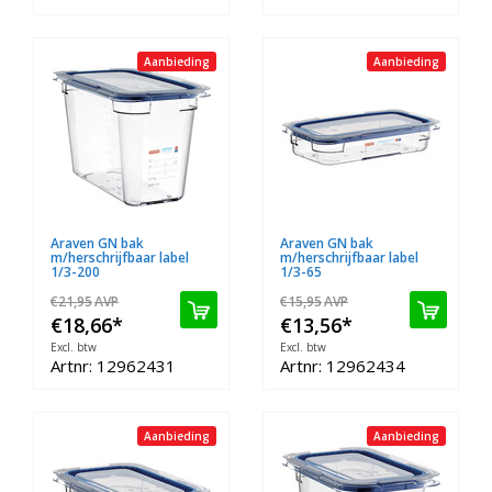
Aanbieding
Aanbieding
Araven GN bak
Araven GN bak
m/herschrijfbaar label
m/herschrijfbaar label
1/3-200
1/3-65
€21,95
AVP
€15,95
AVP
€18,66
*
€13,56
*
Excl. btw
Excl. btw
Artnr: 12962431
Artnr: 12962434
Aanbieding
Aanbieding