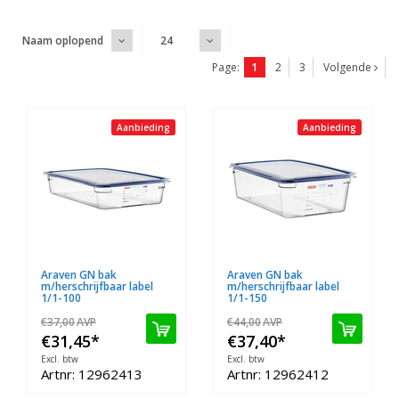
Naam oplopend
24
Page:
1
2
3
Volgende
Aanbieding
Aanbieding
Araven GN bak
Araven GN bak
m/herschrijfbaar label
m/herschrijfbaar label
1/1-100
1/1-150
€37,00
AVP
€44,00
AVP
€31,45
*
€37,40
*
Excl. btw
Excl. btw
Artnr: 12962413
Artnr: 12962412