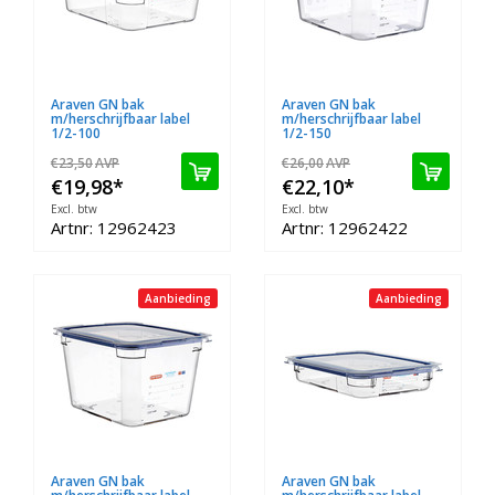
Araven GN bak
Araven GN bak
m/herschrijfbaar label
m/herschrijfbaar label
1/2-100
1/2-150
€23,50
AVP
€26,00
AVP
€19,98
*
€22,10
*
Excl. btw
Excl. btw
Artnr: 12962423
Artnr: 12962422
Aanbieding
Aanbieding
Araven GN bak
Araven GN bak