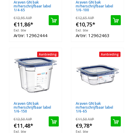
Araven GN bak
Araven GN bak
m/herschrijfbaar label
m/herschrijfbaar label
1/4-65
1/6-100
€13,95
AVP
€12,65
AVP
€11,86
*
€10,75
*
Excl. btw
Excl. btw
Artnr: 12962444
Artnr: 12962463
Aanbieding
Aanbieding
Araven GN bak
Araven GN bak
m/herschrijfbaar label
m/herschrijfbaar label
1/6-150
1/6-65
€13,50
AVP
€11,50
AVP
€11,48
*
€9,78
*
Excl. btw
Excl. btw