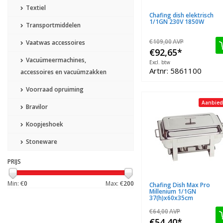
Textiel
Chafing dish elektrisch
1/1GN 230V 1850W
Transportmiddelen
€109,00
AVP
Vaatwas accessoires
€92,65
*
Vacuümeermachines,
Excl. btw
Artnr: 5861100
accessoires en vacuümzakken
Voorraad opruiming
Aanbied
Bravilor
Koopjeshoek
Stoneware
PRIJS
Min: €
0
Max: €
200
Chafing Dish Max Pro
Millenium 1/1GN
37(h)x60x35cm
€64,00
AVP
€54,40
*