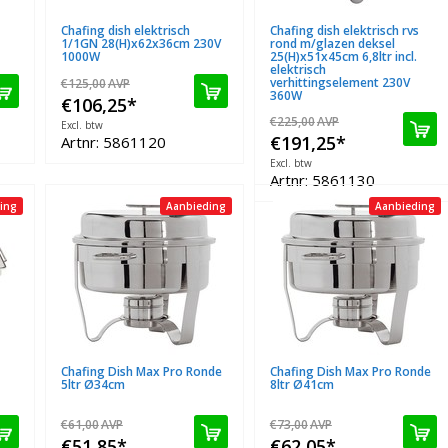
Chafing dish elektrisch
Chafing dish elektrisch rvs
1/1GN 28(H)x62x36cm 230V
rond m/glazen deksel
1000W
25(H)x51x45cm 6,8ltr incl.
elektrisch
verhittingselement 230V
€125,00
AVP
360W
€106,25
*
€225,00
AVP
Excl. btw
€191,25
*
Artnr: 5861120
Excl. btw
Artnr: 5861130
ing
Aanbieding
Aanbieding
Chafing Dish Max Pro Ronde
Chafing Dish Max Pro Ronde
5ltr Ø34cm
8ltr Ø41cm
€61,00
AVP
€73,00
AVP
€51,85
*
€62,05
*