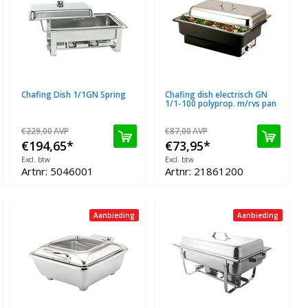
Chafing Dish 1/1GN Spring
Chafing dish electrisch GN
1/1-100 polyprop. m/rvs pan
€229,00
AVP
€87,00
AVP
€194,65
*
€73,95
*
Excl. btw
Excl. btw
Artnr: 5046001
Artnr: 21861200
Aanbieding
Aanbieding