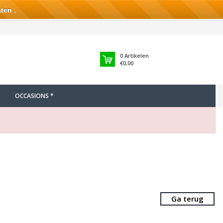
ten .
0
Artikelen
€0,00
OCCASIONS *
Ga terug