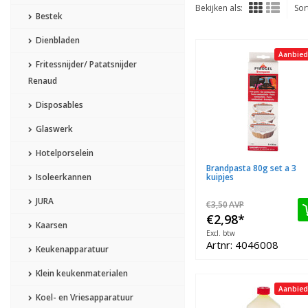
Bekijken als:
Sor
Bestek
Dienbladen
Aanbied
Fritessnijder/ Patatsnijder
Renaud
Disposables
Glaswerk
Hotelporselein
Brandpasta 80g set a 3
Isoleerkannen
kuipjes
JURA
€3,50
AVP
€2,98
*
Kaarsen
Excl. btw
Artnr: 4046008
Keukenapparatuur
Klein keukenmaterialen
Aanbied
Koel- en Vriesapparatuur