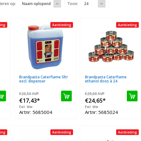
teren op:
Toon:
Naam oplopend
24
ing
Aanbieding
Aanbieding
Brandpasta Caterflame 5ltr
Brandpasta Caterflame
excl. dispenser
ethanol doos à 24
€20,50
AVP
€29,00
AVP
€17,43
*
€24,65
*
Excl. btw
Excl. btw
Artnr: 5685004
Artnr: 5685024
ing
Aanbieding
Aanbieding