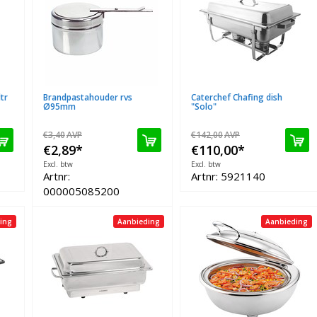
tr
Brandpastahouder rvs
Caterchef Chafing dish
Ø95mm
"Solo"
€3,40
AVP
€142,00
AVP
€2,89
*
€110,00
*
Excl. btw
Excl. btw
Artnr:
Artnr: 5921140
000005085200
ing
Aanbieding
Aanbieding