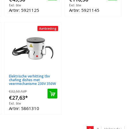
Excl. btw
Excl. btw
Artnr: 5921125
Artnr: 5921145
Aanbieding
Elektrische verhitting tbv
chafing dishes met
veermechanisme 230V 350W
€32,50
AVP
€27,63
*
Excl. btw
Artnr: 5861310