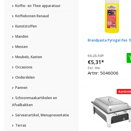
Koffie- en Thee apparatuur
Koffiebonen Renaud
Kunststoffen
Manden
Brandpasta Pyrogel fles 1l
Messen
€6,25
AVP
Meubels, Kasten
€5,31
*
Occasions
Excl. btw
Artnr: 5046006
Onderdelen
Pannen
Aanbied
Schoonmaakartikelen en
Afvalbakken
Serveerartikel, Menupresentatie
Terras