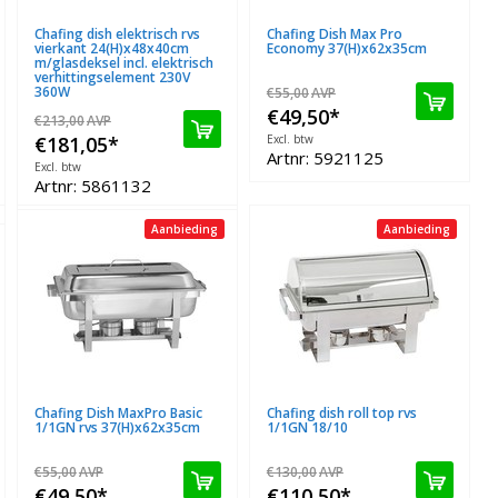
Chafing dish elektrisch rvs
Chafing Dish Max Pro
vierkant 24(H)x48x40cm
Economy 37(H)x62x35cm
m/glasdeksel incl. elektrisch
verhittingselement 230V
360W
€55,00
AVP
€49,50
*
€213,00
AVP
€181,05
*
Excl. btw
Artnr: 5921125
Excl. btw
Artnr: 5861132
Aanbieding
Aanbieding
Chafing Dish MaxPro Basic
Chafing dish roll top rvs
1/1GN rvs 37(H)x62x35cm
1/1GN 18/10
€55,00
AVP
€130,00
AVP
€49,50
*
€110,50
*