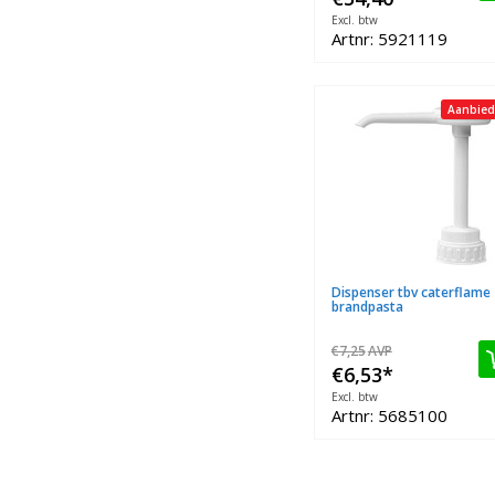
Excl. btw
Artnr: 5921119
Aanbied
Dispenser tbv caterflame
brandpasta
€7,25
AVP
€6,53
*
Excl. btw
Artnr: 5685100