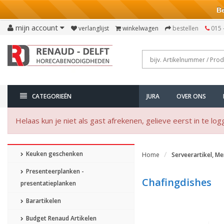
Bezo
mijn account
verlanglijst
winkelwagen
bestellen
015 
CATEGORIEËN
JURA
OVER ONS
Helaas kun je niet als gast afrekenen, gelieve eerst in te log
Keuken geschenken
Home
Serveerartikel, M
Presenteerplanken -
Chafingdishes
presentatieplanken
Barartikelen
Budget Renaud Artikelen