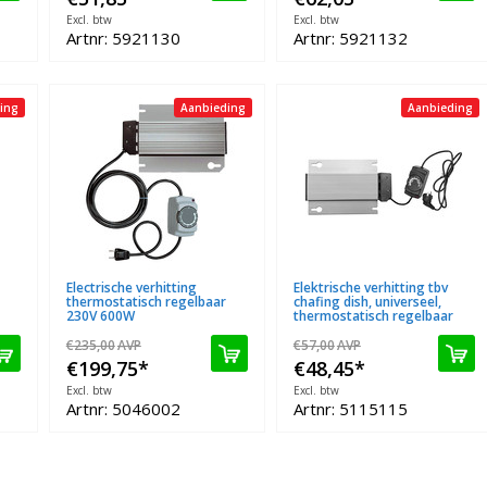
Excl. btw
Excl. btw
Artnr: 5921130
Artnr: 5921132
ing
Aanbieding
Aanbieding
Electrische verhitting
Elektrische verhitting tbv
thermostatisch regelbaar
chafing dish, universeel,
230V 600W
thermostatisch regelbaar
€235,00
AVP
€57,00
AVP
€199,75
*
€48,45
*
Excl. btw
Excl. btw
Artnr: 5046002
Artnr: 5115115