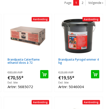
Page:
1
2
Volgende
Aanbieding
Aanbieding
Brandpasta Caterflame
Brandpasta Pyrogel emmer 4
ethanol doos à 72
kg
€83,00
AVP
€23,00
AVP
€70,55
*
€19,55
*
Excl. btw
Excl. btw
Artnr: 5685072
Artnr: 5046004
Aanbieding
Aanbieding