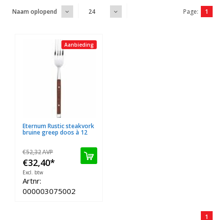
Page:
1
Naam oplopend
24
Aanbieding
Eternum Rustic steakvork
bruine greep doos à 12
€52,32
AVP
€32,40
*
Excl. btw
Artnr:
000003075002
1