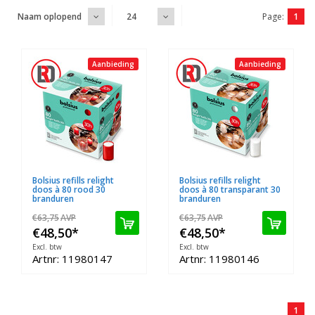
Page:
1
Naam oplopend
24
Aanbieding
Aanbieding
Bolsius refills relight
Bolsius refills relight
doos à 80 rood 30
doos à 80 transparant 30
branduren
branduren
€63,75
AVP
€63,75
AVP
€48,50
*
€48,50
*
Excl. btw
Excl. btw
Artnr: 11980147
Artnr: 11980146
1