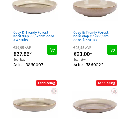
Cosy & Trendy Forest
Cosy & Trendy Forest
bord diep 22,5x4cm doos
bord diep Ø14x3,5cm
à 4 stuks
doos à 6 stuks
€30,95
AVP
€25,55
AVP
€27,86
*
€23,00
*
Excl. btw
Excl. btw
Artnr: 5860007
Artnr: 5860025
Aanbieding
Aanbieding