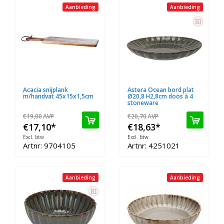
Aanbieding
Aanbieding
Acacia snijplank
Astera Ocean bord plat
m/handvat 45x15x1,5cm
Ø20,8 H2,8cm doos à 4
stoneware
€19,00
AVP
€20,70
AVP
€17,10
*
€18,63
*
Excl. btw
Excl. btw
Artnr: 9704105
Artnr: 4251021
Aanbieding
Aanbieding