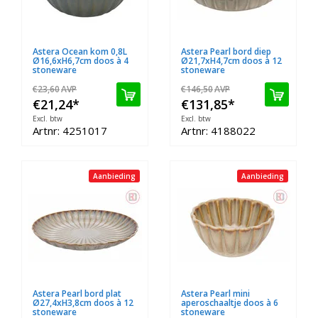
Astera Ocean kom 0,8L
Astera Pearl bord diep
Ø16,6xH6,7cm doos à 4
Ø21,7xH4,7cm doos à 12
stoneware
stoneware
€23,60
AVP
€146,50
AVP
€21,24
*
€131,85
*
Excl. btw
Excl. btw
Artnr: 4251017
Artnr: 4188022
Aanbieding
Aanbieding
Astera Pearl bord plat
Astera Pearl mini
Ø27,4xH3,8cm doos à 12
aperoschaaltje doos à 6
stoneware
stoneware