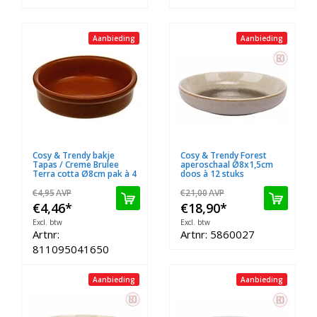
Aanbieding
Aanbieding
Cosy & Trendy bakje
Cosy & Trendy Forest
Tapas / Creme Brulee
aperoschaal Ø8x1,5cm
Terra cotta Ø8cm pak à 4
doos à 12 stuks
€4,95
AVP
€21,00
AVP
€4,46
*
€18,90
*
Excl. btw
Excl. btw
Artnr:
Artnr: 5860027
811095041650
Aanbieding
Aanbieding