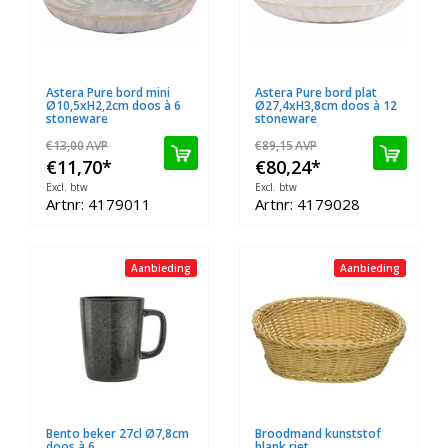
Astera Pure bord mini
Astera Pure bord plat
Ø10,5xH2,2cm doos à 6
Ø27,4xH3,8cm doos à 12
stoneware
stoneware
€13,00
AVP
€89,15
AVP
€11,70
*
€80,24
*
Excl. btw
Excl. btw
Artnr: 4179011
Artnr: 4179028
Aanbieding
Aanbieding
Bento beker 27cl Ø7,8cm
Broodmand kunststof
doos à 6
blank riet