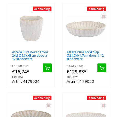
Aanbieding
Aanbieding
Astera Pure beker z/oor
Astera Pure bord diep
24cl Ø5,8xH8cm doos à
Ø21,7xH4,7cm doos à 12
12 stoneware
stoneware
€18,60
AVP
€144,25
AVP
€16,74
*
€129,83
*
Excl. btw
Excl. btw
Artnr: 4179024
Artnr: 4179022
Aanbieding
Aanbieding