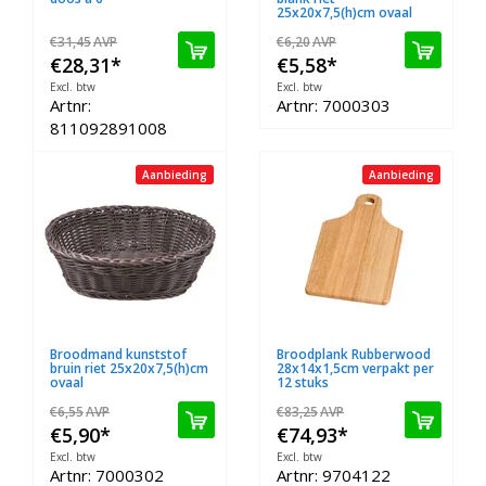
25x20x7,5(h)cm ovaal
€31,45
AVP
€6,20
AVP
€28,31
*
€5,58
*
Excl. btw
Excl. btw
Artnr:
Artnr: 7000303
811092891008
Aanbieding
Aanbieding
Broodmand kunststof
Broodplank Rubberwood
bruin riet 25x20x7,5(h)cm
28x14x1,5cm verpakt per
ovaal
12 stuks
€6,55
AVP
€83,25
AVP
€5,90
*
€74,93
*
Excl. btw
Excl. btw
Artnr: 7000302
Artnr: 9704122