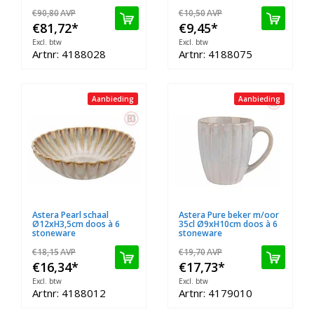
€90,80
AVP
€10,50
AVP
€81,72
*
€9,45
*
Excl. btw
Excl. btw
Artnr: 4188028
Artnr: 4188075
Aanbieding
Aanbieding
Astera Pearl schaal
Astera Pure beker m/oor
Ø12xH3,5cm doos à 6
35cl Ø9xH10cm doos à 6
stoneware
stoneware
€18,15
AVP
€19,70
AVP
€16,34
*
€17,73
*
Excl. btw
Excl. btw
Artnr: 4188012
Artnr: 4179010