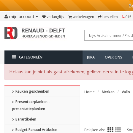
Bezo
mijn account
verlanglijst
winkelwagen
bestellen
015 
CATEGORIEËN
JURA
OVER ONS
Helaas kun je niet als gast afrekenen, gelieve eerst in te log
Keuken geschenken
Home
Merken
Vallo
Presenteerplanken -
presentatieplanken
Barartikelen
Budget Renaud Artikelen
Bekijken als:
Sor