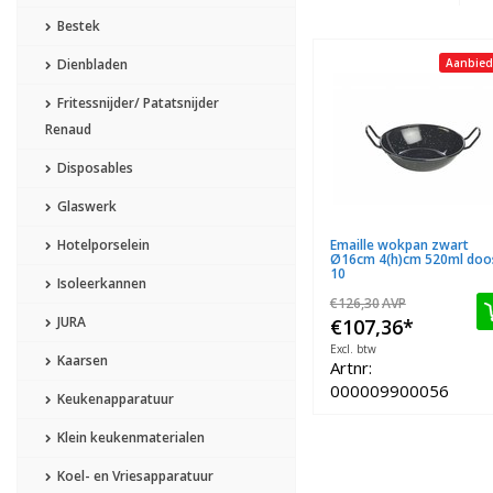
Bestek
Dienbladen
Aanbied
Fritessnijder/ Patatsnijder
Renaud
Disposables
Glaswerk
Hotelporselein
Emaille wokpan zwart
Ø16cm 4(h)cm 520ml doo
10
Isoleerkannen
€126,30
AVP
JURA
€107,36
*
Excl. btw
Kaarsen
Artnr:
000009900056
Keukenapparatuur
Klein keukenmaterialen
Koel- en Vriesapparatuur