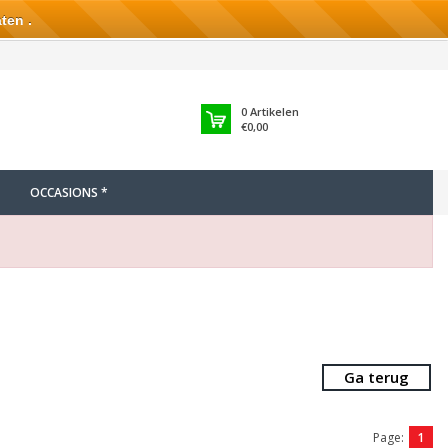
ten .
0
Artikelen
€0,00
OCCASIONS *
Ga terug
Page:
1