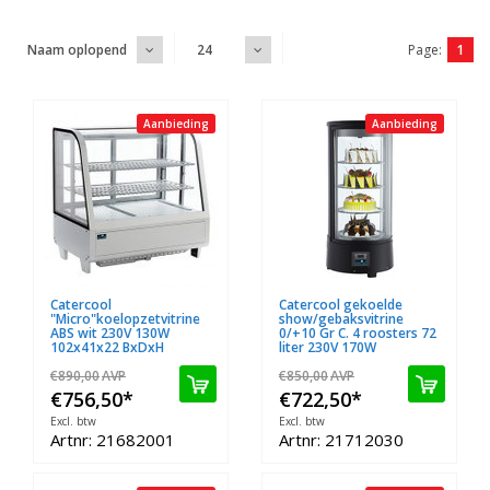
Page:
1
Naam oplopend
24
Aanbieding
Aanbieding
Catercool
Catercool gekoelde
"Micro"koelopzetvitrine
show/gebaksvitrine
ABS wit 230V 130W
0/+10 Gr C. 4 roosters 72
102x41x22 BxDxH
liter 230V 170W
€890,00
AVP
€850,00
AVP
€756,50
*
€722,50
*
Excl. btw
Excl. btw
Artnr: 21682001
Artnr: 21712030