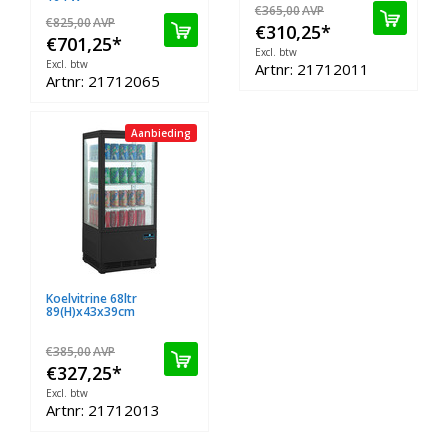
€365,00
AVP
€825,00
AVP
€310,25
*
€701,25
*
Excl. btw
Excl. btw
Artnr: 21712011
Artnr: 21712065
Aanbieding
Koelvitrine 68ltr
89(H)x43x39cm
€385,00
AVP
€327,25
*
Excl. btw
Artnr: 21712013