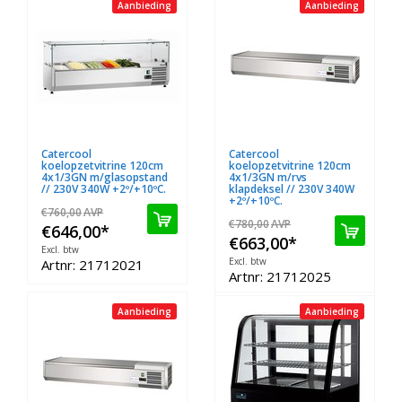
Aanbieding
Aanbieding
Catercool
Catercool
koelopzetvitrine 120cm
koelopzetvitrine 120cm
4x1/3GN m/glasopstand
4x1/3GN m/rvs
// 230V 340W +2º/+10ºC.
klapdeksel // 230V 340W
+2º/+10ºC.
€760,00
AVP
€780,00
AVP
€646,00
*
€663,00
*
Excl. btw
Excl. btw
Artnr: 21712021
Artnr: 21712025
Aanbieding
Aanbieding