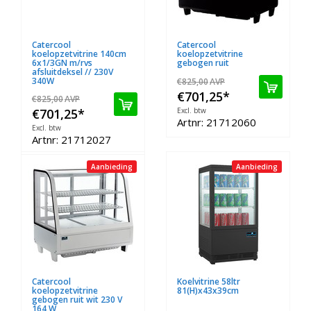
Catercool
Catercool
koelopzetvitrine 140cm
koelopzetvitrine
6x1/3GN m/rvs
gebogen ruit
afsluitdeksel // 230V
340W
€825,00
AVP
€701,25
*
€825,00
AVP
€701,25
*
Excl. btw
Artnr: 21712060
Excl. btw
Artnr: 21712027
Aanbieding
Aanbieding
Catercool
Koelvitrine 58ltr
koelopzetvitrine
81(H)x43x39cm
gebogen ruit wit 230 V
164 W