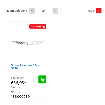
Page:
1
Naam oplopend
24
Aanbieding
Global kaasmes 14cm
GS10
€66,60
AVP
€56,95
*
Excl. btw
Artnr:
133000039