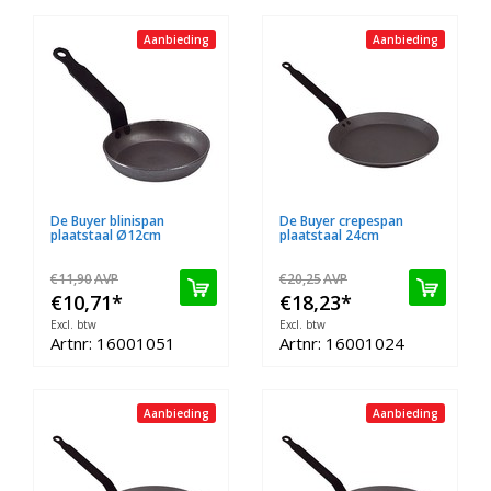
Aanbieding
Aanbieding
De Buyer blinispan
De Buyer crepespan
plaatstaal Ø12cm
plaatstaal 24cm
€11,90
AVP
€20,25
AVP
€10,71
*
€18,23
*
Excl. btw
Excl. btw
Artnr: 16001051
Artnr: 16001024
Aanbieding
Aanbieding