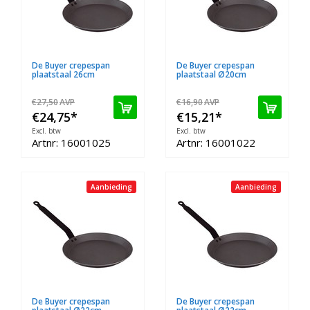
De Buyer crepespan
De Buyer crepespan
plaatstaal 26cm
plaatstaal Ø20cm
€27,50
AVP
€16,90
AVP
€24,75
*
€15,21
*
Excl. btw
Excl. btw
Artnr: 16001025
Artnr: 16001022
Aanbieding
Aanbieding
De Buyer crepespan
De Buyer crepespan