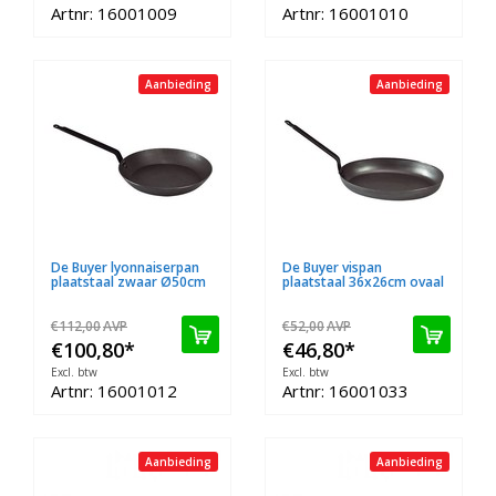
Artnr: 16001009
Artnr: 16001010
Aanbieding
Aanbieding
De Buyer lyonnaiserpan
De Buyer vispan
plaatstaal zwaar Ø50cm
plaatstaal 36x26cm ovaal
€112,00
AVP
€52,00
AVP
€100,80
*
€46,80
*
Excl. btw
Excl. btw
Artnr: 16001012
Artnr: 16001033
Aanbieding
Aanbieding