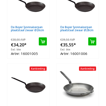
De Buyer lyonnaiserpan
De Buyer lyonnaiserpan
plaatstaal zwaar Ø26cm
plaatstaal zwaar Ø28cm
€38,00
AVP
€39,50
AVP
€34,20
*
€35,55
*
Excl. btw
Excl. btw
Artnr: 16001005
Artnr: 16001006
Aanbieding
Aanbieding