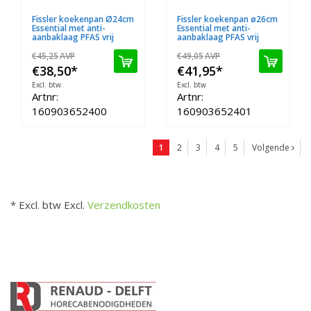
Fissler koekenpan Ø24cm
Fissler koekenpan ø26cm
Essential met anti-
Essential met anti-
aanbaklaag PFAS vrij
aanbaklaag PFAS vrij
€45,25
AVP
€49,05
AVP
€38,50
*
€41,95
*
Excl. btw
Excl. btw
Artnr:
Artnr:
160903652400
160903652401
1
2
3
4
5
Volgende
* Excl. btw Excl.
Verzendkosten