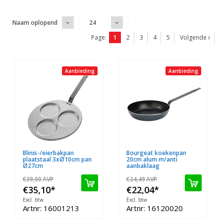
Naam oplopend
24
Page:
1
2
3
4
5
Volgende
Aanbieding
Aanbieding
Blinis-/eierbakpan
Bourgeat koekenpan
plaatstaal 3xØ10cm pan
20cm alum m/anti
Ø27cm
aanbaklaag
€39,00
AVP
€24,49
AVP
€35,10
*
€22,04
*
Excl. btw
Excl. btw
Artnr: 16001213
Artnr: 16120020