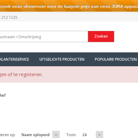
ek onze showroom voor de laagste prijs van onze JURA appara
- 212 1225
Zoeken
KLANTENSERVICE
UITGELICHTE PRODUCTEN
POPULAIRE PRODUCTEN
gen of te registeren.
hef
teren op:
Toon:
Naam oplopend
24