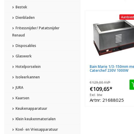
Bestek
Dienbladen
Aanbied
Fritessnijder/ Patatsnijder
Renaud
Disposables
Glaswerk
Hotelporselein
Bain Marie 1/3-150mm m
Caterchef 230V 1000W
Isoleerkannen
€129,00
AVP
JURA
€109,65
*
Excl. btw
Kaarsen
Artnr: 21688025
Keukenapparatuur
Klein keukenmaterialen
Koel- en Vriesapparatuur