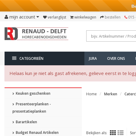
Bezo
mijn account
verlanglijst
winkelwagen
bestellen
015 
CATEGORIEËN
JURA
OVER ONS
Helaas kun je niet als gast afrekenen, gelieve eerst in te log
Keuken geschenken
Home
Merken
Caterc
Presenteerplanken -
presentatieplanken
Barartikelen
Budget Renaud Artikelen
Bekijken als:
Sor