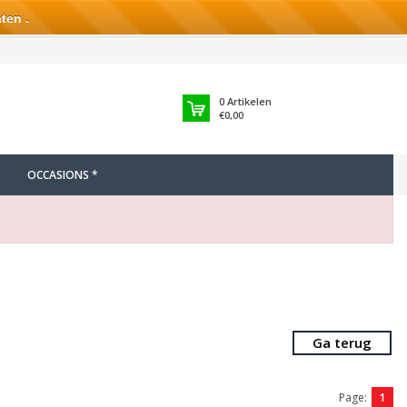
ten .
0
Artikelen
€0,00
OCCASIONS *
Ga terug
Page:
1