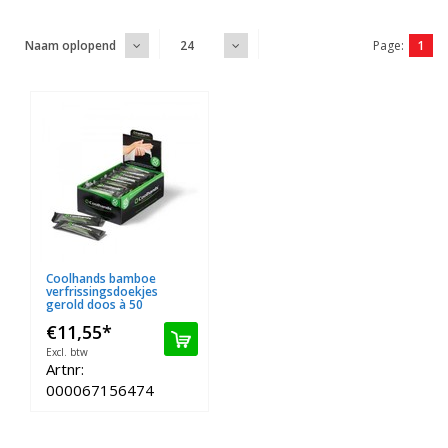
Page:
1
Naam oplopend
24
Coolhands bamboe
verfrissingsdoekjes
gerold doos à 50
€11,55
*
Excl. btw
Artnr:
000067156474