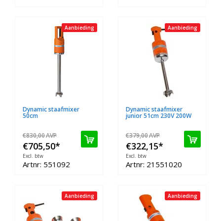
Aanbieding
Aanbieding
Dynamic staafmixer
Dynamic staafmixer
50cm
junior 51cm 230V 200W
€830,00
AVP
€379,00
AVP
€705,50
*
€322,15
*
Excl. btw
Excl. btw
Artnr: 551092
Artnr: 21551020
Aanbieding
Aanbieding