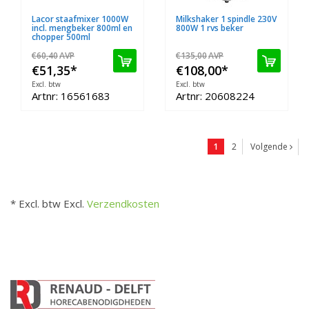
Lacor staafmixer 1000W
Milkshaker 1 spindle 230V
incl. mengbeker 800ml en
800W 1 rvs beker
chopper 500ml
€60,40
AVP
€135,00
AVP
€51,35
*
€108,00
*
Excl. btw
Excl. btw
Artnr: 16561683
Artnr: 20608224
1
2
Volgende
* Excl. btw Excl.
Verzendkosten