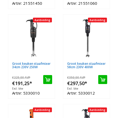
Artnr: 21551450
Artnr: 21551060
Aanbieding
Aanbieding
Groot keuken staafmixer
Groot keuken staafmixer
34cm 230V 250W
58cm 230V 400W
€225,00
AVP
€350,00
AVP
€191,25
*
€297,50
*
Excl. btw
Excl. btw
Artnr: 5330010
Artnr: 5330012
Aanbieding
Aanbieding