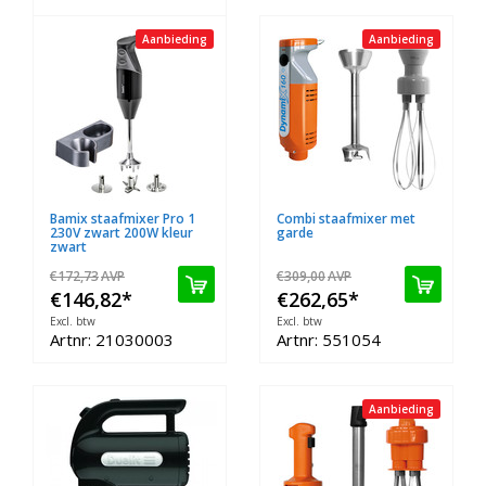
Aanbieding
Aanbieding
Bamix staafmixer Pro 1
Combi staafmixer met
230V zwart 200W kleur
garde
zwart
€172,73
AVP
€309,00
AVP
€146,82
*
€262,65
*
Excl. btw
Excl. btw
Artnr: 21030003
Artnr: 551054
Aanbieding