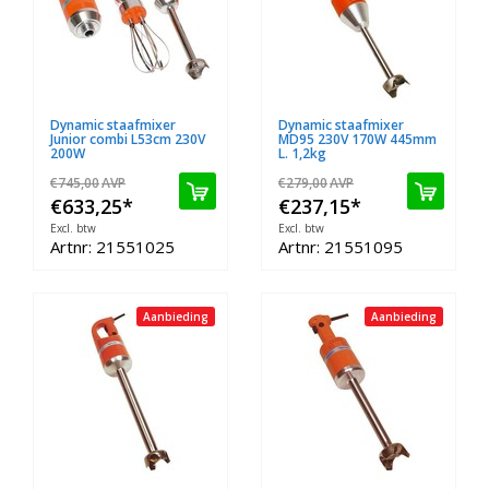
Dynamic staafmixer
Dynamic staafmixer
Junior combi L53cm 230V
MD95 230V 170W 445mm
200W
L. 1,2kg
€745,00
AVP
€279,00
AVP
€633,25
*
€237,15
*
Excl. btw
Excl. btw
Artnr: 21551025
Artnr: 21551095
Aanbieding
Aanbieding