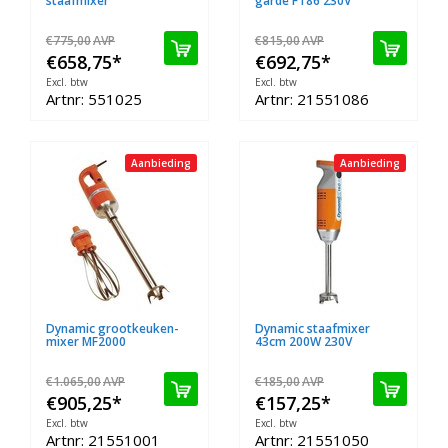
staafmixer
garde FT86 230V
€775,00
AVP
€815,00
AVP
€658,75
*
€692,75
*
Excl. btw
Excl. btw
Artnr: 551025
Artnr: 21551086
Aanbieding
Aanbieding
Dynamic grootkeuken-
Dynamic staafmixer
mixer MF2000
43cm 200W 230V
€1.065,00
AVP
€185,00
AVP
€905,25
*
€157,25
*
Excl. btw
Excl. btw
Artnr: 21551001
Artnr: 21551050