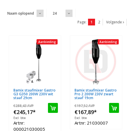
Naam oplopend
24
Page:
1
2
Volgende
Aanbieding
Aanbieding
Bamix staafmixer Gastro
Bamix staafmixer Gastro
G3 G350 200W 230V wit
Pro 2 200W 230V zwart
staaf 29cm
staaf 19cm
€288,43
AVP
€197,52
AVP
€245,17
*
€167,89
*
Excl. btw
Excl. btw
Artnr:
Artnr: 21030007
000021030005