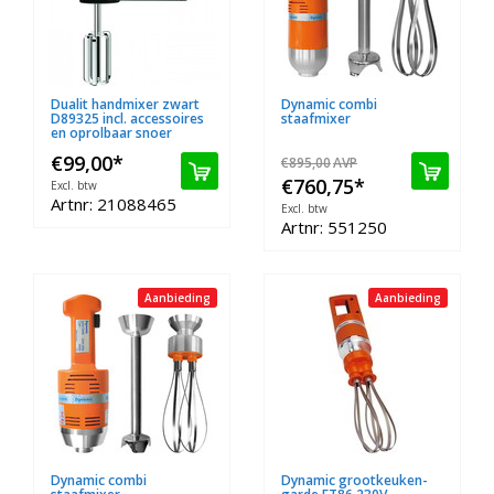
Dualit handmixer zwart
Dynamic combi
D89325 incl. accessoires
staafmixer
en oprolbaar snoer
€99,00
*
€895,00
AVP
€760,75
*
Excl. btw
Artnr: 21088465
Excl. btw
Artnr: 551250
Aanbieding
Aanbieding
Dynamic combi
Dynamic grootkeuken-