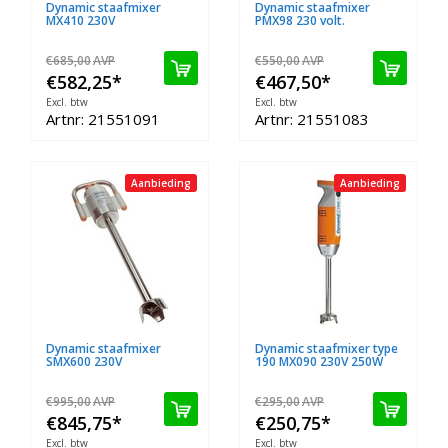
Dynamic staafmixer
Dynamic staafmixer
MX410 230V
PMX98 230 volt.
€685,00
AVP
€550,00
AVP
€582,25
*
€467,50
*
Excl. btw
Excl. btw
Artnr: 21551091
Artnr: 21551083
Aanbieding
Aanbieding
Dynamic staafmixer
Dynamic staafmixer type
SMX600 230V
190 MX090 230V 250W
€995,00
AVP
€295,00
AVP
€845,75
*
€250,75
*
Excl. btw
Excl. btw