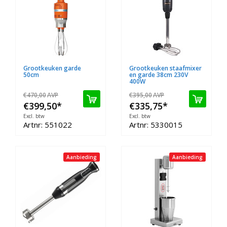
Grootkeuken garde
Grootkeuken staafmixer
50cm
en garde 38cm 230V
400W
€470,00
AVP
€395,00
AVP
€399,50
*
€335,75
*
Excl. btw
Excl. btw
Artnr: 551022
Artnr: 5330015
Aanbieding
Aanbieding