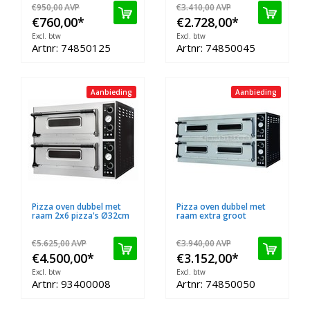
€950,00
AVP
€3.410,00
AVP
€760,00
*
€2.728,00
*
Excl. btw
Excl. btw
Artnr: 74850125
Artnr: 74850045
Aanbieding
Aanbieding
Pizza oven dubbel met
Pizza oven dubbel met
raam 2x6 pizza's Ø32cm
raam extra groot
€5.625,00
AVP
€3.940,00
AVP
€4.500,00
*
€3.152,00
*
Excl. btw
Excl. btw
Artnr: 93400008
Artnr: 74850050