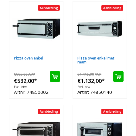
Aanbieding
Aanbieding
Pizza oven enkel
Pizza oven enkel met
raam
€665,00
AVP
€1.415,00
AVP
€532,00
*
€1.132,00
*
Excl. btw
Excl. btw
Artnr: 74850002
Artnr: 74850140
Aanbieding
Aanbieding