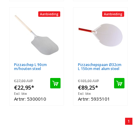
Aanbieding
Aanbieding
Pizzaschep L 90cm
Pizzaschepspaan Ø32cm
m/houten steel
L 150cm met alum steel
€27,00
AVP
€105,00
AVP
€22,95
*
€89,25
*
Excl. btw
Excl. btw
Artnr: 5300010
Artnr: 5935101
1