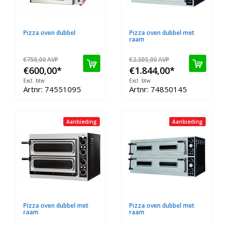
Pizza oven dubbel
Pizza oven dubbel met
raam
€750,00
AVP
€2.305,00
AVP
€600,00
*
€1.844,00
*
Excl. btw
Excl. btw
Artnr: 74551095
Artnr: 74850145
Aanbieding
Aanbieding
Pizza oven dubbel met
Pizza oven dubbel met
raam
raam