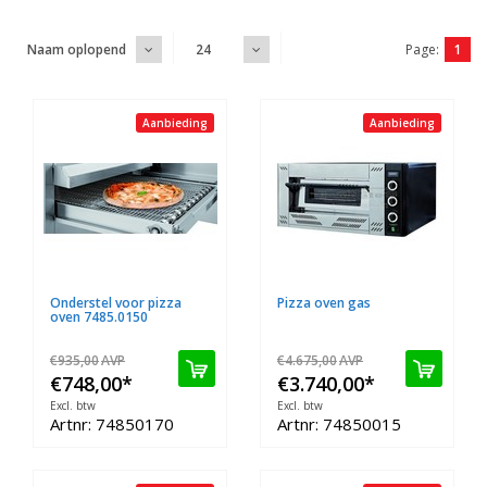
Page:
1
Naam oplopend
24
Aanbieding
Aanbieding
Onderstel voor pizza
Pizza oven gas
oven 7485.0150
€935,00
AVP
€4.675,00
AVP
€748,00
*
€3.740,00
*
Excl. btw
Excl. btw
Artnr: 74850170
Artnr: 74850015