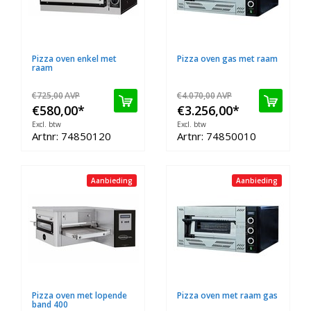
Pizza oven enkel met
Pizza oven gas met raam
raam
€725,00
AVP
€4.070,00
AVP
€580,00
*
€3.256,00
*
Excl. btw
Excl. btw
Artnr: 74850120
Artnr: 74850010
Aanbieding
Aanbieding
Pizza oven met lopende
Pizza oven met raam gas
band 400