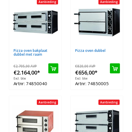
Aanbieding
Aanbieding
Pizza oven bakplaat
Pizza oven dubbel
dubbel met raam
€2.705,00
AVP
€820,00
AVP
€2.164,00
*
€656,00
*
Excl. btw
Excl. btw
Artnr: 74850040
Artnr: 74850005
Aanbieding
Aanbieding