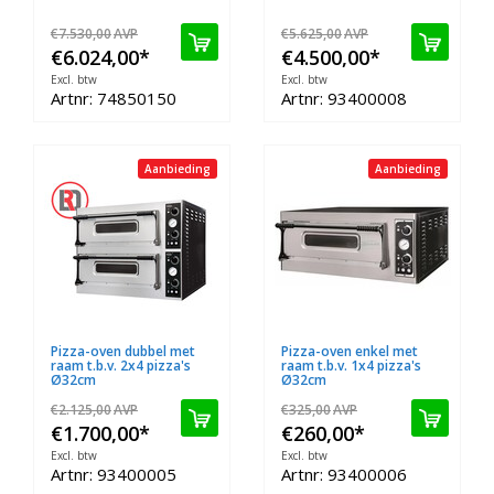
€7.530,00
AVP
€5.625,00
AVP
€6.024,00
*
€4.500,00
*
Excl. btw
Excl. btw
Artnr: 74850150
Artnr: 93400008
Aanbieding
Aanbieding
Pizza-oven dubbel met
Pizza-oven enkel met
raam t.b.v. 2x4 pizza's
raam t.b.v. 1x4 pizza's
Ø32cm
Ø32cm
€2.125,00
AVP
€325,00
AVP
€1.700,00
*
€260,00
*
Excl. btw
Excl. btw
Artnr: 93400005
Artnr: 93400006