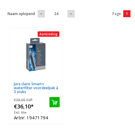
Page:
1
Naam oplopend
24
Aanbieding
Jura claris Smart+
waterfilter voordeelpak à
3 stuks
€38,00
AVP
€36,10
*
Excl. btw
Artnr: 19471794