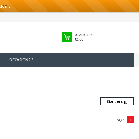
ten .
0
Artikelen
€0,00
OCCASIONS *
Ga terug
Page:
1