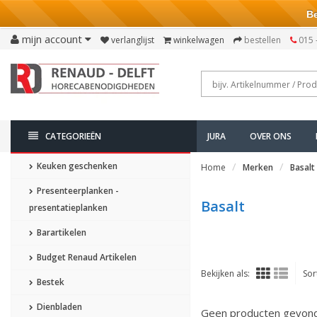
Bezo
mijn account
verlanglijst
winkelwagen
bestellen
015 
CATEGORIEËN
JURA
OVER ONS
Keuken geschenken
Home
Merken
Basalt
Presenteerplanken -
Basalt
presentatieplanken
Barartikelen
Budget Renaud Artikelen
Bekijken als:
Sor
Bestek
Dienbladen
Geen producten gevonde