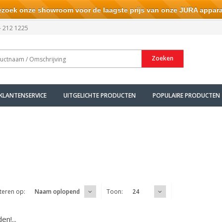
ek onze showroom voor de laagste prijs van onze JURA appara
- 212 1225
Zoeken
KLANTENSERVICE
UITGELICHTE PRODUCTEN
POPULAIRE PRODUCTEN
teren op:
Toon:
Naam oplopend
24
n!...