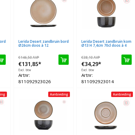
bord
Lerida Desert zandbruin bord
Lerida Desert zandbruin kom
Ø26cm doos à 12
Ø13 H 7,4cm 70cl doos à 4
€146,50
AVP
€38,10
AVP
€131,85
*
€34,29
*
Excl. btw
Excl. btw
Artnr:
Artnr:
811092923026
811092923014
ing
Aanbieding
Aanbieding