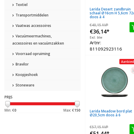
Textiel
Lerida Desert zandbruin
schaal Ø16cm H 5,6cm 72c
Transportmiddelen
doos à 4
€40,15
AVP
Vaatwas accessoires
€36,14
*
Vacuümeermachines,
Excl. btw
Artnr:
accessoires en vacuümzakken
811092923116
Voorraad opruiming
Aanbied
Bravilor
Koopjeshoek
Stoneware
PRIJS
Min: €
0
Max: €
150
Lerida Meadow bord plat
Ø20,5cm doos à 6
€57,15
AVP
€51,44
*