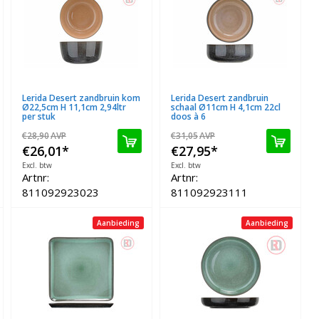
Lerida Desert zandbruin kom
Lerida Desert zandbruin
Ø22,5cm H 11,1cm 2,94ltr
schaal Ø11cm H 4,1cm 22cl
per stuk
doos à 6
€28,90
AVP
€31,05
AVP
€26,01
*
€27,95
*
Excl. btw
Excl. btw
Artnr:
Artnr:
811092923023
811092923111
Aanbieding
Aanbieding