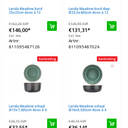
Lerida Meadow bord
Lerida Meadow bord diep
25x25cm doos à 12
Ø23,5x4(h)cm doos à 12
€162,20
AVP
€145,90
AVP
€146,00
*
€131,31
*
Excl. btw
Excl. btw
Artnr:
Artnr:
811095487126
811095487024
Aanbieding
Aanbieding
Lerida Meadow schaal
Lerida Meadow schaal
Ø13x7,4(h)cm doos à 4
Ø16x6,5(h)cm doos à 4
€36,15
AVP
€40,15
AVP
€32,55
*
€36,14
*