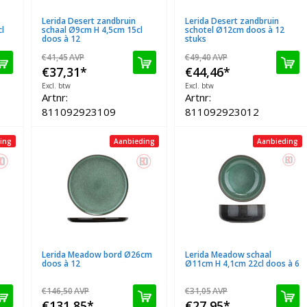
Lerida Desert zandbruin
Lerida Desert zandbruin
l
schaal Ø9cm H 4,5cm 15cl
schotel Ø12cm doos à 12
doos à 12
stuks
€41,45
AVP
€49,40
AVP
€37,31
*
€44,46
*
Excl. btw
Excl. btw
Artnr:
Artnr:
811092923109
811092923012
ing
Aanbieding
Aanbieding
Lerida Meadow bord Ø26cm
Lerida Meadow schaal
doos à 12
Ø11cm H 4,1cm 22cl doos à 6
€146,50
AVP
€31,05
AVP
€131,85
*
€27,95
*