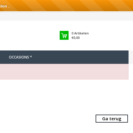
ten .
0
Artikelen
€0,00
OCCASIONS *
Ga terug