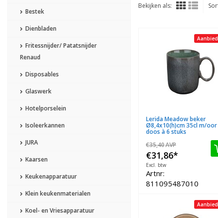
Bekijken als:
Sor
Bestek
Dienbladen
Aanbied
Fritessnijder/ Patatsnijder
Renaud
Disposables
Glaswerk
Hotelporselein
Lerida Meadow beker
Isoleerkannen
Ø8,4x10(h)cm 35cl m/oor
doos à 6 stuks
JURA
€35,40
AVP
€31,86
*
Kaarsen
Excl. btw
Artnr:
Keukenapparatuur
811095487010
Klein keukenmaterialen
Aanbied
Koel- en Vriesapparatuur