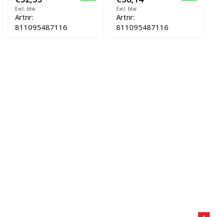
Excl. btw
Excl. btw
Artnr:
Artnr:
811095487116
811095487116