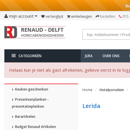
Bezo
mijn account
verlanglijst
winkelwagen
bestellen
015 
CATEGORIEËN
JURA
OVER ONS
Helaas kun je niet als gast afrekenen, gelieve eerst in te log
Keuken geschenken
Home
Hotelporselein
Presenteerplanken -
Lerida
presentatieplanken
Barartikelen
Budget Renaud Artikelen