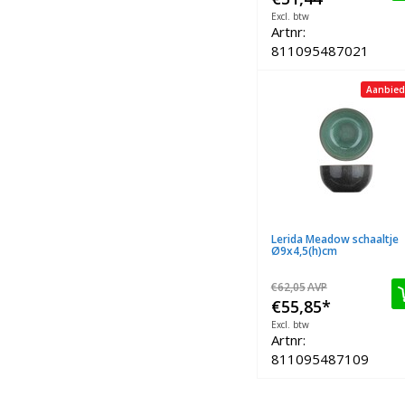
Excl. btw
Artnr:
811095487021
Aanbied
Lerida Meadow schaaltje
Ø9x4,5(h)cm
€62,05
AVP
€55,85
*
Excl. btw
Artnr:
811095487109