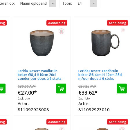
teren op:
Toon:
Naam oplopend
24
ing
Aanbieding
Aanbieding
Lerida Desert zandbruin
Lerida Desert zandbruin
beker Ø8,4 H10cm 20cl
beker Ø8,4cm H 10cm 35cl
zonder oor doos à 6 stuks
m/oor doos à 6 stuks
€30,00
AVP
€37,35
AVP
€27,00
*
€33,62
*
Excl. btw
Excl. btw
Artnr:
Artnr:
811092923008
811092923010
ing
Aanbieding
Aanbieding