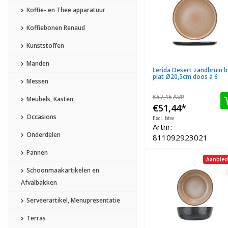
Koffie- en Thee apparatuur
Koffiebonen Renaud
Kunststoffen
Manden
Lerida Desert zandbruin 
plat Ø20,5cm doos à 6
Messen
€57,15
AVP
Meubels, Kasten
€51,44
*
Occasions
Excl. btw
Artnr:
Onderdelen
811092923021
Pannen
Aanbied
Schoonmaakartikelen en
Afvalbakken
Serveerartikel, Menupresentatie
Terras