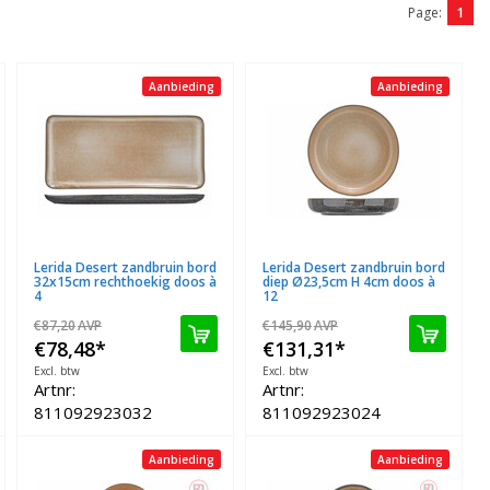
Page:
1
Aanbieding
Aanbieding
Lerida Desert zandbruin bord
Lerida Desert zandbruin bord
32x15cm rechthoekig doos à
diep Ø23,5cm H 4cm doos à
4
12
€87,20
AVP
€145,90
AVP
€78,48
*
€131,31
*
Excl. btw
Excl. btw
Artnr:
Artnr:
811092923032
811092923024
Aanbieding
Aanbieding