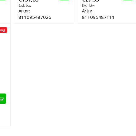
Excl. btw
Excl. btw
Artnr:
Artnr:
811095487026
811095487111
ing