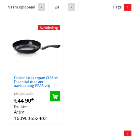
Page:
1
Naam oplopend
24
Aanbieding
Fissler koekenpan Ø28cm
Essential met anti-
aanbaklaag PFAS vrij
€52,80
AVP
€44,90
*
Excl. btw
Artnr:
160903652402
1