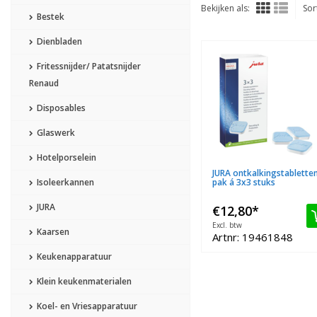
Bekijken als:
Sor
Bestek
Dienbladen
Fritessnijder/ Patatsnijder
Renaud
Disposables
Glaswerk
Hotelporselein
JURA ontkalkingstablette
Isoleerkannen
pak á 3x3 stuks
JURA
€12,80
*
Excl. btw
Kaarsen
Artnr: 19461848
Keukenapparatuur
Klein keukenmaterialen
Koel- en Vriesapparatuur