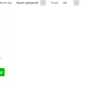
teren op:
Toon:
Naam oplopend
24
n