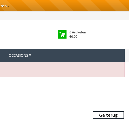
ten .
0
Artikelen
€0,00
OCCASIONS *
Ga terug