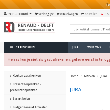
Bezo
mijn account
verlanglijst
winkelwagen
bestellen
015 
CATEGORIEËN
JURA
OVER ONS
Helaas kun je niet als gast afrekenen, gelieve eerst in te log
Keuken geschenken
Home
Merken
JURA
Presenteerplanken -
JURA
presentatieplanken
Barartikelen
Budget Renaud Artikelen