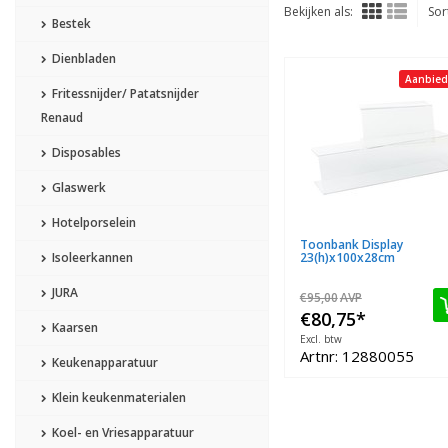
Bekijken als:
Sor
Bestek
Dienbladen
Aanbied
Fritessnijder/ Patatsnijder
Renaud
Disposables
Glaswerk
Hotelporselein
Toonbank Display
Isoleerkannen
23(h)x100x28cm
JURA
€95,00
AVP
€80,75
*
Kaarsen
Excl. btw
Artnr: 12880055
Keukenapparatuur
Klein keukenmaterialen
Koel- en Vriesapparatuur