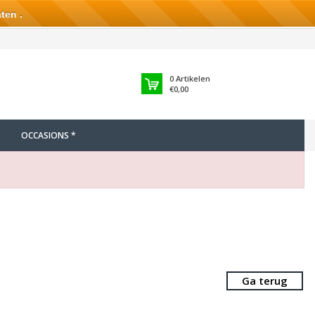
ten .
0
Artikelen
€0,00
OCCASIONS *
Ga terug