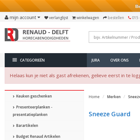
Bezo
mijn account
verlanglijst
winkelwagen
bestellen
015 
CATEGORIEËN
JURA
OVER ONS
Helaas kun je niet als gast afrekenen, gelieve eerst in te log
Keuken geschenken
Home
Merken
Sneez
Presenteerplanken -
Sneeze Guard
presentatieplanken
Barartikelen
Budget Renaud Artikelen