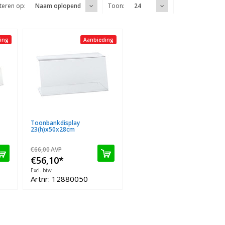
teren op:
Toon:
Naam oplopend
24
ing
Aanbieding
Toonbankdisplay
23(h)x50x28cm
€66,00
AVP
€56,10
*
Excl. btw
Artnr: 12880050