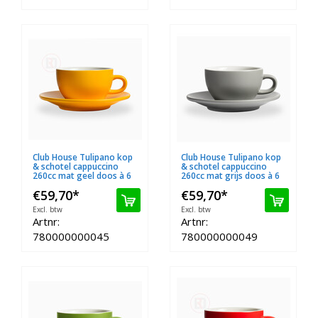
Club House Tulipano kop
Club House Tulipano kop
& schotel cappuccino
& schotel cappuccino
260cc mat geel doos à 6
260cc mat grijs doos à 6
€59,70
*
€59,70
*
Excl. btw
Excl. btw
Artnr:
Artnr:
780000000045
780000000049