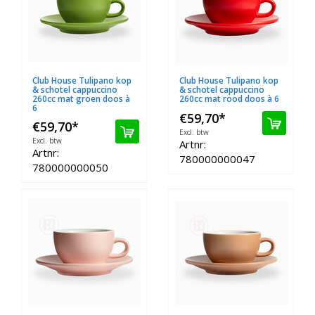
Club House Tulipano kop
Club House Tulipano kop
& schotel cappuccino
& schotel cappuccino
260cc mat groen doos à
260cc mat rood doos à 6
6
€59,70
*
€59,70
*
Excl. btw
Excl. btw
Artnr:
Artnr:
780000000047
780000000050