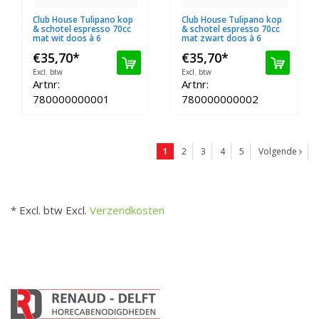
Club House Tulipano kop
Club House Tulipano kop
& schotel espresso 70cc
& schotel espresso 70cc
mat wit doos à 6
mat zwart doos à 6
€35,70
*
€35,70
*
Excl. btw
Excl. btw
Artnr:
Artnr:
780000000001
780000000002
1
2
3
4
5
Volgende
* Excl. btw Excl.
Verzendkosten