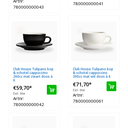
Artnr:
780000000041
780000000043
Club House Tulipano kop
Club House Tulipano kop
& schotel cappuccino
& schotel cappuccino
260cc mat zwart doos à
300cc mat wit doos à 6
6
€71,70
*
€59,70
*
Excl. btw
Excl. btw
Artnr:
Artnr:
780000000061
780000000042