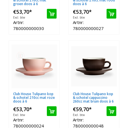
& schotel 210cc mat
& schotel 210cc mat rood
groen doos à 6
doos à 6
€53,70
*
€53,70
*
Excl. btw
Excl. btw
Artnr:
Artnr:
780000000030
780000000027
Club House Tulipano kop
Club House Tulipano kop
& schotel 210cc mat roze
& schotel cappuccino
doos à 6
260cc mat bruin doos à 6
€53,70
*
€59,70
*
Excl. btw
Excl. btw
Artnr:
Artnr:
780000000024
780000000048