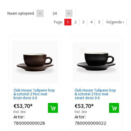
Naam oplopend
24
Page:
1
2
3
4
5
Volgende
Club House Tulipano kop
Club House Tulipano kop
& schotel 210cc mat
& schotel 210cc mat
bruin doos à 6
zwart doos à 6
€53,70
*
€53,70
*
Excl. btw
Excl. btw
Artnr:
Artnr:
780000000028
780000000022