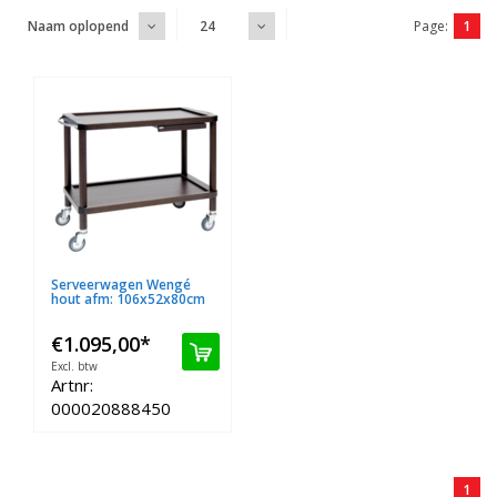
Page:
1
Naam oplopend
24
Serveerwagen Wengé
hout afm: 106x52x80cm
€1.095,00
*
Excl. btw
Artnr:
000020888450
1