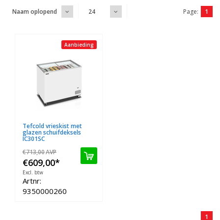
Page:
1
Naam oplopend
24
Aanbieding
Tefcold vrieskist met
glazen schuifdeksels
IC301SC
€713,00
AVP
€609,00
*
Excl. btw
Artnr:
9350000260
1