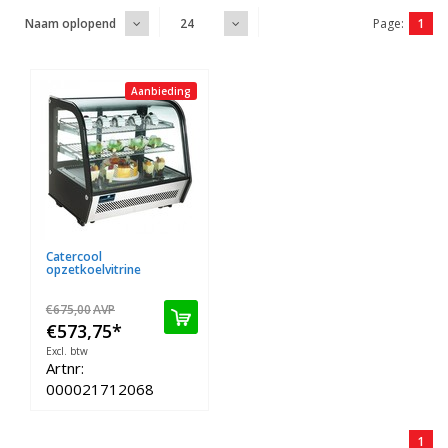
Page:
1
Naam oplopend
24
Aanbieding
Catercool
opzetkoelvitrine
€675,00
AVP
€573,75
*
Excl. btw
Artnr:
000021712068
1