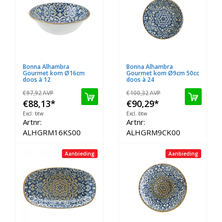
Bonna Alhambra
Bonna Alhambra
Gourmet kom Ø16cm
Gourmet kom Ø9cm 50cc
doos à 12
doos à 24
€97,92
AVP
€100,32
AVP
€88,13
*
€90,29
*
Excl. btw
Excl. btw
Artnr:
Artnr:
ALHGRM16KS00
ALHGRM9CK00
Aanbieding
Aanbieding