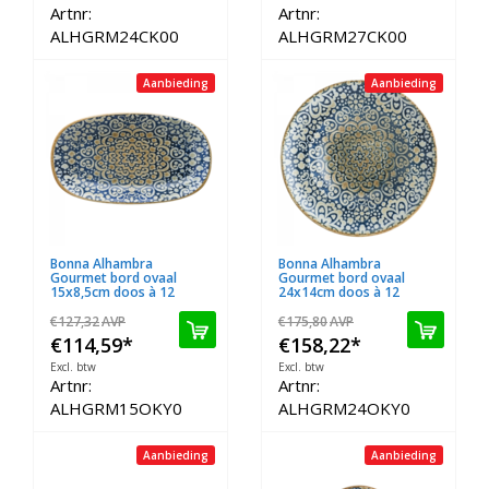
Artnr:
Artnr:
ALHGRM24CK00
ALHGRM27CK00
Aanbieding
Aanbieding
Bonna Alhambra
Bonna Alhambra
Gourmet bord ovaal
Gourmet bord ovaal
15x8,5cm doos à 12
24x14cm doos à 12
€127,32
AVP
€175,80
AVP
€114,59
*
€158,22
*
Excl. btw
Excl. btw
Artnr:
Artnr:
ALHGRM15OKY0
ALHGRM24OKY0
Aanbieding
Aanbieding