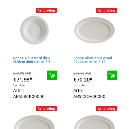
Aanbieding
Aanbieding
Bonna Albus bord diep
Bonna Albus bord ovaal
Ø28cm 400cc doos à 6
22x14cm doos à 12
€79,98
AVP
€78,00
AVP
€71,98
*
€70,20
*
Excl. btw
Excl. btw
Artnr:
Artnr:
ABS28CK00000
ABS22OV00000
Aanbieding
Aanbieding