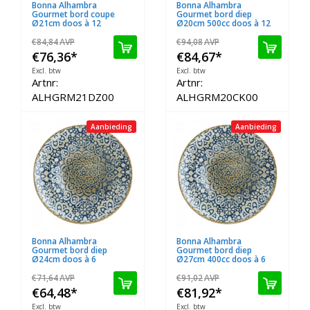
Bonna Alhambra
Bonna Alhambra
Gourmet bord coupe
Gourmet bord diep
Ø21cm doos à 12
Ø20cm 500cc doos à 12
€84,84
AVP
€94,08
AVP
€76,36
*
€84,67
*
Excl. btw
Excl. btw
Artnr:
Artnr:
ALHGRM21DZ00
ALHGRM20CK00
Aanbieding
Aanbieding
Bonna Alhambra
Bonna Alhambra
Gourmet bord diep
Gourmet bord diep
Ø24cm doos à 6
Ø27cm 400cc doos à 6
€71,64
AVP
€91,02
AVP
€64,48
*
€81,92
*
Excl. btw
Excl. btw