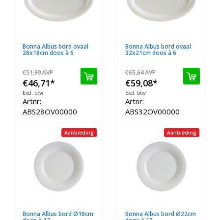
Bonna Albus bord ovaal
Bonna Albus bord ovaal
28x18cm doos à 6
32x21cm doos à 6
€51,90
AVP
€65,64
AVP
€46,71
*
€59,08
*
Excl. btw
Excl. btw
Artnr:
Artnr:
ABS28OV00000
ABS32OV00000
Aanbieding
Aanbieding
Bonna Albus bord Ø18cm
Bonna Albus bord Ø22cm