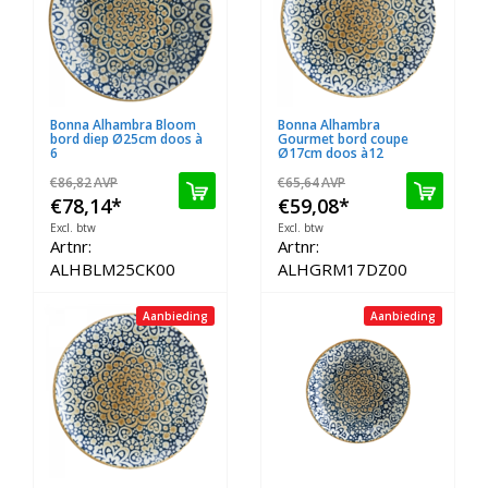
Bonna Alhambra Bloom
Bonna Alhambra
bord diep Ø25cm doos à
Gourmet bord coupe
6
Ø17cm doos à12
€86,82
AVP
€65,64
AVP
€78,14
*
€59,08
*
Excl. btw
Excl. btw
Artnr:
Artnr:
ALHBLM25CK00
ALHGRM17DZ00
Aanbieding
Aanbieding