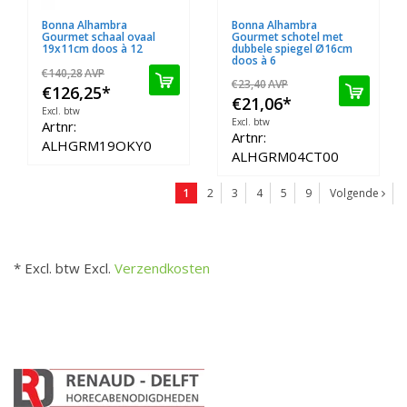
Bonna Alhambra
Bonna Alhambra
Gourmet schaal ovaal
Gourmet schotel met
19x11cm doos à 12
dubbele spiegel Ø16cm
doos à 6
€140,28
AVP
€23,40
AVP
€126,25
*
€21,06
*
Excl. btw
Excl. btw
Artnr:
Artnr:
ALHGRM19OKY0
ALHGRM04CT00
1
2
3
4
5
9
Volgende
* Excl. btw Excl.
Verzendkosten