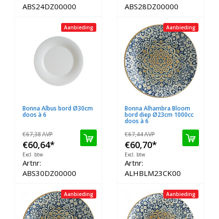
ABS24DZ00000
ABS28DZ00000
Aanbieding
Aanbieding
Bonna Albus bord Ø30cm
Bonna Alhambra Bloom
doos à 6
bord diep Ø23cm 1000cc
doos à 6
€67,38
AVP
€67,44
AVP
€60,64
*
€60,70
*
Excl. btw
Excl. btw
Artnr:
Artnr:
ABS30DZ00000
ALHBLM23CK00
Aanbieding
Aanbieding