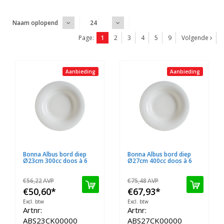
Naam oplopend
24
Page:
1
2
3
4
5
9
Volgende
Aanbieding
Aanbieding
Bonna Albus bord diep
Bonna Albus bord diep
Ø23cm 300cc doos à 6
Ø27cm 400cc doos à 6
€56,22
AVP
€75,48
AVP
€50,60
*
€67,93
*
Excl. btw
Excl. btw
Artnr:
Artnr:
ABS23CK00000
ABS27CK00000