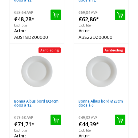
doos à 12
doos à 12
€53,64
AVP
€69,84
AVP
€48,28
*
€62,86
*
Excl. btw
Excl. btw
Artnr:
Artnr:
ABS18DZ00000
ABS22DZ00000
Aanbieding
Aanbieding
Bonna Albus bord Ø24cm
Bonna Albus bord Ø28cm
doos à 12
doos à 6
€79,68
AVP
€49,32
AVP
€71,71
*
€44,39
*
Excl. btw
Excl. btw
Artnr:
Artnr: