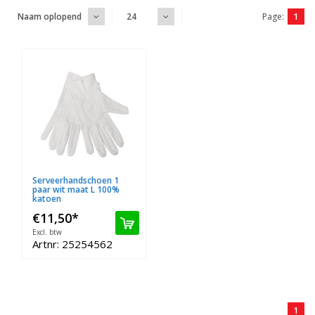
Page:
1
Naam oplopend
24
Serveerhandschoen 1
paar wit maat L 100%
katoen
€11,50
*
Excl. btw
Artnr: 25254562
1