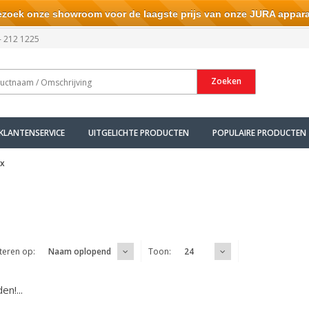
ek onze showroom voor de laagste prijs van onze JURA appara
- 212 1225
Zoeken
KLANTENSERVICE
UITGELICHTE PRODUCTEN
POPULAIRE PRODUCTEN
ex
teren op:
Toon:
Naam oplopend
24
n!...