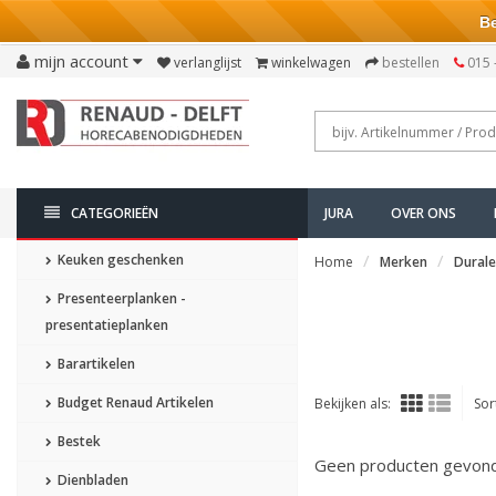
Bezo
mijn account
verlanglijst
winkelwagen
bestellen
015 
CATEGORIEËN
JURA
OVER ONS
Keuken geschenken
Home
Merken
Dural
Presenteerplanken -
presentatieplanken
Barartikelen
Budget Renaud Artikelen
Bekijken als:
Sor
Bestek
Geen producten gevonde
Dienbladen