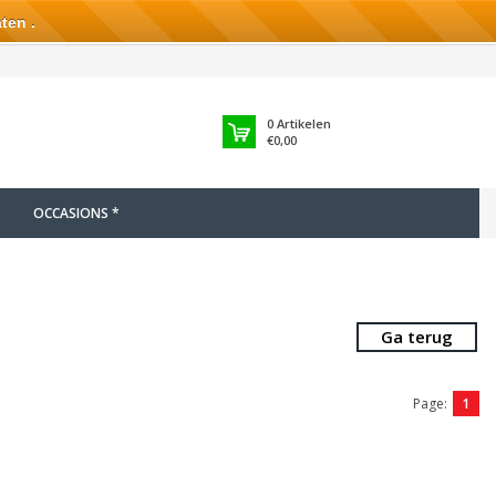
ten .
0
Artikelen
€0,00
OCCASIONS *
Ga terug
Page:
1