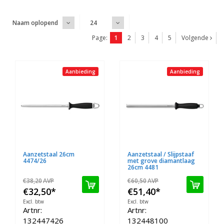
Naam oplopend
24
Page:
1
2
3
4
5
Volgende
Aanbieding
Aanbieding
Aanzetstaal 26cm
Aanzetstaal / Slijpstaaf
4474/26
met grove diamantlaag
26cm 4481
€38,20
AVP
€60,50
AVP
€32,50
*
€51,40
*
Excl. btw
Excl. btw
Artnr:
Artnr:
132447426
132448100