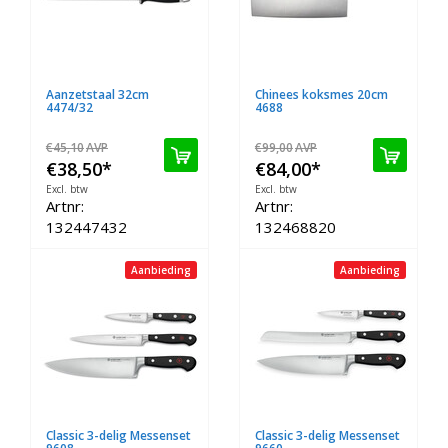
Aanzetstaal 32cm
Chinees koksmes 20cm
4474/32
4688
€45,10
AVP
€99,00
AVP
€38,50
*
€84,00
*
Excl. btw
Excl. btw
Artnr:
Artnr:
132447432
132468820
Aanbieding
Aanbieding
Classic 3-delig Messenset
Classic 3-delig Messenset