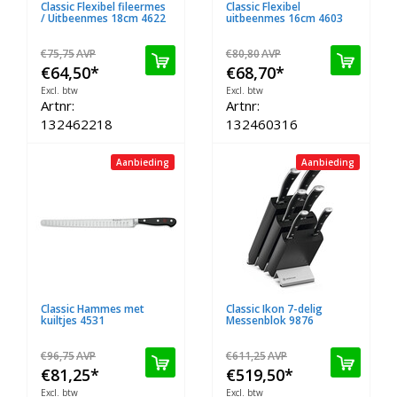
Classic Flexibel fileermes
Classic Flexibel
/ Uitbeenmes 18cm 4622
uitbeenmes 16cm 4603
€75,75
AVP
€80,80
AVP
€64,50
*
€68,70
*
Excl. btw
Excl. btw
Artnr:
Artnr:
132462218
132460316
Aanbieding
Aanbieding
Classic Hammes met
Classic Ikon 7-delig
kuiltjes 4531
Messenblok 9876
€96,75
AVP
€611,25
AVP
€81,25
*
€519,50
*
Excl. btw
Excl. btw