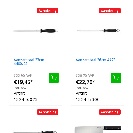
Aanbieding
Aanbieding
Aanzetstaal 23cm
Aanzetstaal 26cm 4473
4460/23
€22,90
AVP
€26,70
AVP
€19,45
*
€22,70
*
Excl. btw
Excl. btw
Artnr:
Artnr:
132446023
132447300
Aanbieding
Aanbieding