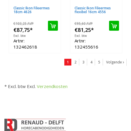
Classic Ikon Fileermes
Classic Ikon Fileermes
18cm 4626
flexibel 16cm 4556
€103,25
AVP
€95,60
AVP
€87,75
*
€81,25
*
Excl. btw
Excl. btw
Artnr:
Artnr:
132462618
132455616
1
2
3
4
5
Volgende
* Excl. btw Excl.
Verzendkosten