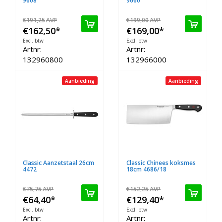
9608
9660
€191,25
AVP
€199,00
AVP
€162,50
*
€169,00
*
Excl. btw
Excl. btw
Artnr:
Artnr:
132960800
132966000
Aanbieding
Aanbieding
Classic Aanzetstaal 26cm
Classic Chinees koksmes
4472
18cm 4686/18
€75,75
AVP
€152,25
AVP
€64,40
*
€129,40
*
Excl. btw
Excl. btw
Artnr:
Artnr: