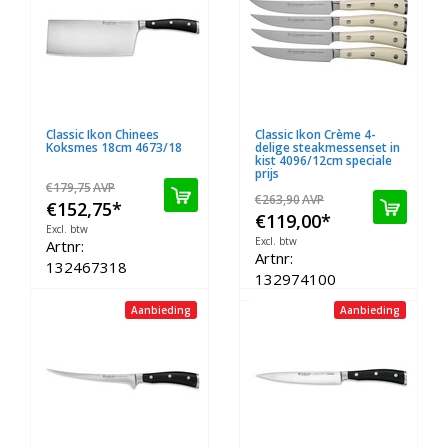
Classic Ikon Chinees
Classic Ikon Crème 4-
Koksmes 18cm 4673/18
delige steakmessenset in
kist 4096/12cm speciale
prijs
€179,75
AVP
€263,90
AVP
€152,75
*
€119,00
*
Excl. btw
Excl. btw
Artnr:
Artnr:
132467318
132974100
Aanbieding
Aanbieding