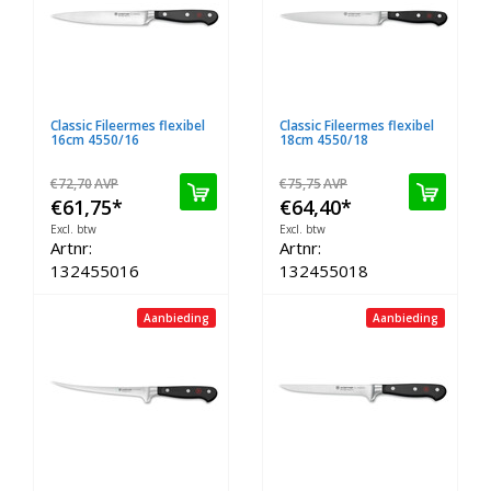
Classic Fileermes flexibel
Classic Fileermes flexibel
16cm 4550/16
18cm 4550/18
€72,70
AVP
€75,75
AVP
€61,75
*
€64,40
*
Excl. btw
Excl. btw
Artnr:
Artnr:
132455016
132455018
Aanbieding
Aanbieding