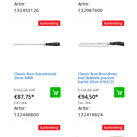
Artnr:
Artnr:
132453126
132987600
Aanbieding
Aanbieding
Classic Ikon Aanzetstaal
Classic Ikon Broodmes
26cm 4468
met dubbele precisie
kartel 23cm 4163/23
€103,25
AVP
€110,90
AVP
€87,75
*
€94,50
*
Excl. btw
Excl. btw
Artnr:
Artnr:
132446800
132416624
Aanbieding
Aanbieding