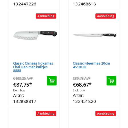
132447226
132468618
Aanbieding
Aanbieding
Classic Chinees koksmes
Classic Fileermes 20cm
Chai Dao met kuiltjes
4518/20
8888
€103,25
AVP
€80,78
AVP
€87,75
*
€68,67
*
Excl. btw
Excl. btw
Artnr:
Artnr:
132888817
132451820
Aanbieding
Aanbieding