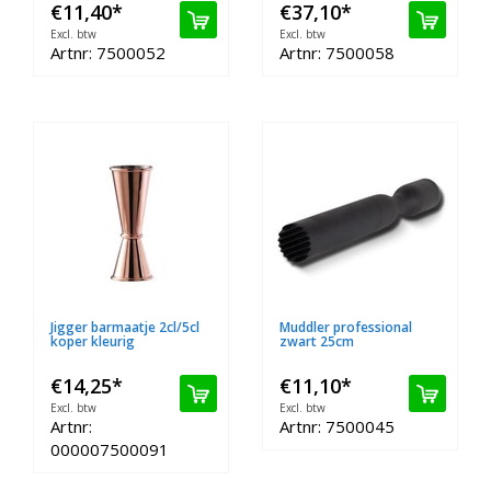
€11,40
*
€37,10
*
Excl. btw
Excl. btw
Artnr: 7500052
Artnr: 7500058
Jigger barmaatje 2cl/5cl
Muddler professional
koper kleurig
zwart 25cm
€14,25
*
€11,10
*
Excl. btw
Excl. btw
Artnr:
Artnr: 7500045
000007500091