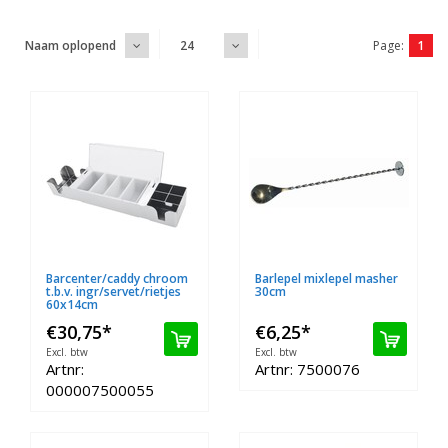
Page:
1
Naam oplopend
24
Barcenter/caddy chroom
Barlepel mixlepel masher
t.b.v. ingr/servet/rietjes
30cm
60x14cm
€30,75
*
€6,25
*
Excl. btw
Excl. btw
Artnr:
Artnr: 7500076
000007500055