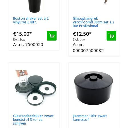
Boston shaker set à 2
Glasophangrek
vinyl/rvs 0,8ltr.
verchroomd 30cm set à 2
Bar Profesional
€15,00
*
€12,50
*
Excl. btw
Excl. btw
Artnr: 7500050
Artnr:
000007500082
Glasrandbedekker zwart
IJsemmer 10ltr zwart
kunststof 3 ronde
kunststof
schijven