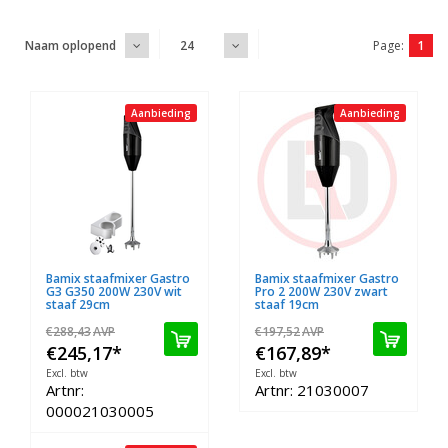
Page:
1
Naam oplopend
24
Aanbieding
Aanbieding
Bamix staafmixer Gastro
Bamix staafmixer Gastro
G3 G350 200W 230V wit
Pro 2 200W 230V zwart
staaf 29cm
staaf 19cm
€288,43
AVP
€197,52
AVP
€245,17
*
€167,89
*
Excl. btw
Excl. btw
Artnr:
Artnr: 21030007
000021030005