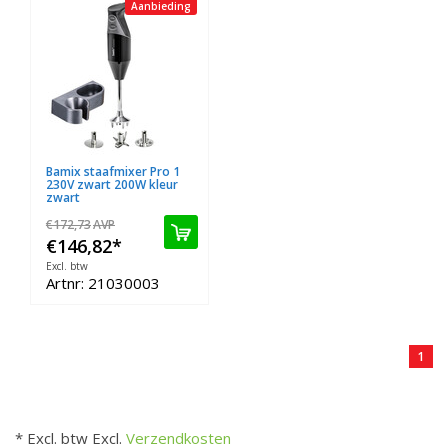
Aanbieding
Bamix staafmixer Pro 1
230V zwart 200W kleur
zwart
€172,73
AVP
€146,82
*
Excl. btw
Artnr: 21030003
1
* Excl. btw Excl.
Verzendkosten