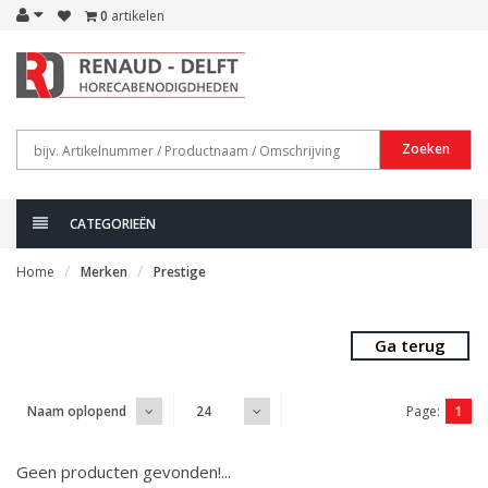
0
artikelen
Zoeken
CATEGORIEËN
Home
Merken
Prestige
Ga terug
Page:
1
Naam oplopend
24
Geen producten gevonden!...