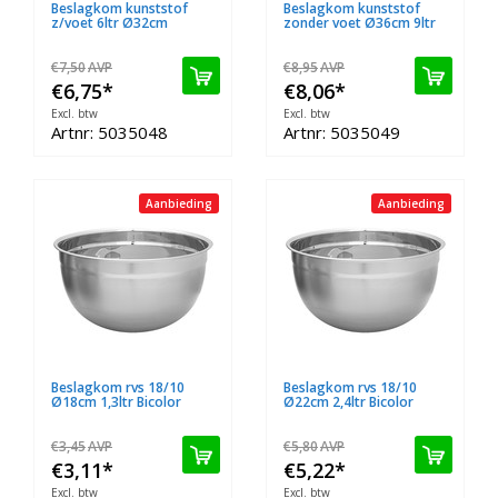
Beslagkom kunststof
Beslagkom kunststof
z/voet 6ltr Ø32cm
zonder voet Ø36cm 9ltr
€7,50
AVP
€8,95
AVP
€6,75
*
€8,06
*
Excl. btw
Excl. btw
Artnr: 5035048
Artnr: 5035049
Aanbieding
Aanbieding
Beslagkom rvs 18/10
Beslagkom rvs 18/10
Ø18cm 1,3ltr Bicolor
Ø22cm 2,4ltr Bicolor
€3,45
AVP
€5,80
AVP
€3,11
*
€5,22
*
Excl. btw
Excl. btw