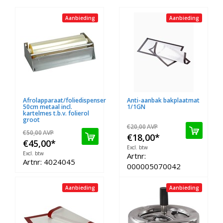
Aanbieding
Aanbieding
Afrolapparaat/foliedispenser
Anti-aanbak bakplaatmat
50cm metaal incl.
1/1GN
kartelmes t.b.v. folierol
groot
€20,00
AVP
€50,00
AVP
€18,00
*
€45,00
*
Excl. btw
Excl. btw
Artnr:
Artnr: 4024045
000005070042
Aanbieding
Aanbieding