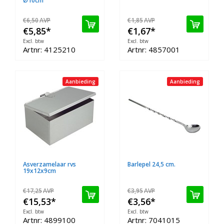
Ø10cm
€6,50
AVP
€1,85
AVP
€5,85
*
€1,67
*
Excl. btw
Excl. btw
Artnr: 4125210
Artnr: 4857001
Aanbieding
Aanbieding
Asverzamelaar rvs
Barlepel 24,5 cm.
19x12x9cm
€17,25
AVP
€3,95
AVP
€15,53
*
€3,56
*
Excl. btw
Excl. btw
Artnr: 4899100
Artnr: 7041015