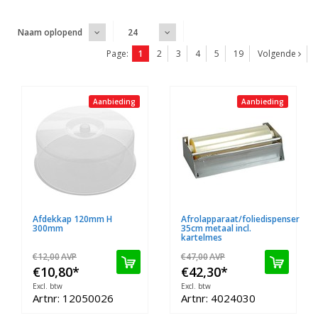
Naam oplopend
24
Page:
1
2
3
4
5
19
Volgende
Aanbieding
Aanbieding
Afdekkap 120mm H
Afrolapparaat/foliedispenser
300mm
35cm metaal incl.
kartelmes
€12,00
AVP
€47,00
AVP
€10,80
*
€42,30
*
Excl. btw
Excl. btw
Artnr: 12050026
Artnr: 4024030