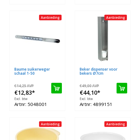
Aanbieding
Aanbieding
Baume suikerweger
Beker dispenser voor
schaal 1-50
bekers Ø7cm
€14,25
AVP
€49,00
AVP
€12,83
*
€44,10
*
Excl. btw
Excl. btw
Artnr: 5048001
Artnr: 4899151
Aanbieding
Aanbieding