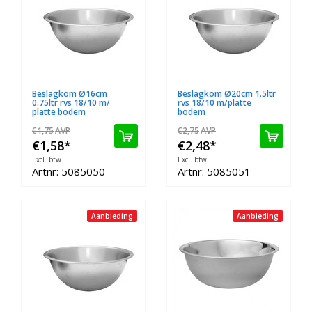
Beslagkom Ø16cm
Beslagkom Ø20cm 1.5ltr
0.75ltr rvs 18/10 m/
rvs 18/10 m/platte
platte bodem
bodem
€1,75
AVP
€2,75
AVP
€1,58
*
€2,48
*
Excl. btw
Excl. btw
Artnr: 5085050
Artnr: 5085051
Aanbieding
Aanbieding