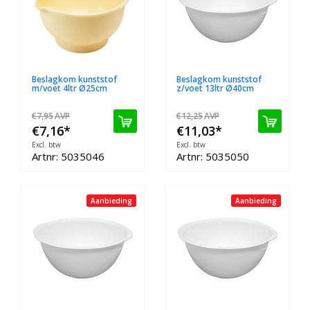
Beslagkom kunststof
Beslagkom kunststof
m/voet 4ltr Ø25cm
z/voet 13ltr Ø40cm
€7,95
AVP
€12,25
AVP
€7,16
*
€11,03
*
Excl. btw
Excl. btw
Artnr: 5035046
Artnr: 5035050
Aanbieding
Aanbieding