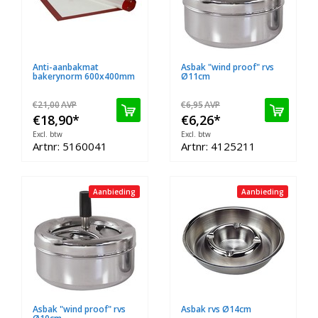
Anti-aanbakmat
Asbak "wind proof" rvs
bakerynorm 600x400mm
Ø11cm
€21,00
AVP
€6,95
AVP
€18,90
*
€6,26
*
Excl. btw
Excl. btw
Artnr: 5160041
Artnr: 4125211
Aanbieding
Aanbieding
Asbak "wind proof" rvs
Asbak rvs Ø14cm