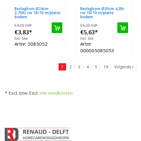
Beslagkom Ø24cm
Beslagkom Ø30cm 4,3ltr
2,75ltr rvs 18/10 m/platte
rvs 18/10 m/platte
bodem
bodem
€4,25
AVP
€6,25
AVP
€3,83
*
€5,63
*
Excl. btw
Excl. btw
Artnr: 5085052
Artnr:
000005085053
1
2
3
4
5
19
Volgende
* Excl. btw Excl.
Verzendkosten