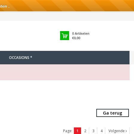
ten .
0
Artikelen
€0,00
OCCASIONS *
Ga terug
Page:
1
2
3
4
Volgende