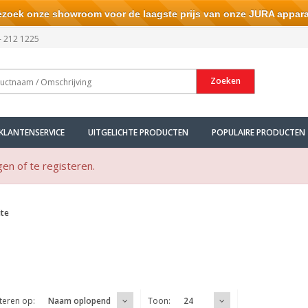
ek onze showroom voor de laagste prijs van onze JURA appara
- 212 1225
Zoeken
KLANTENSERVICE
UITGELICHTE PRODUCTEN
POPULAIRE PRODUCTEN
gen of te registeren.
ite
teren op:
Toon:
Naam oplopend
24