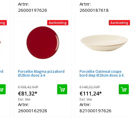
Artnr:
Artnr:
26000197626
26000187618
ing
Aanbieding
Aanbieding
rd
Porcelite Magma pizzabord
Porcelite Oatmeal coupe
Ø28cm doos à 6
bord diep Ø26cm doos à 6
€108,42
AVP
€148,32
AVP
€81,32
*
€111,24
*
Excl. btw
Excl. btw
Artnr:
Artnr:
26000162928
821000197626