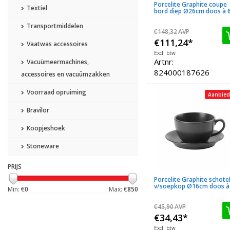
Porcelite Graphite coupe
Textiel
bord diep Ø26cm doos à 
Transportmiddelen
€148,32
AVP
€111,24
*
Vaatwas accessoires
Excl. btw
Artnr:
Vacuümeermachines,
824000187626
accessoires en vacuümzakken
Voorraad opruiming
Aanbied
Bravilor
Koopjeshoek
Stoneware
PRIJS
Porcelite Graphite schote
v/soepkop Ø16cm doos à
Min: €
0
Max: €
850
€45,90
AVP
€34,43
*
Excl. btw