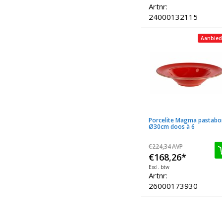
Artnr:
24000132115
Aanbied
Porcelite Magma pastabo
Ø30cm doos à 6
€224,34
AVP
€168,26
*
Excl. btw
Artnr:
26000173930