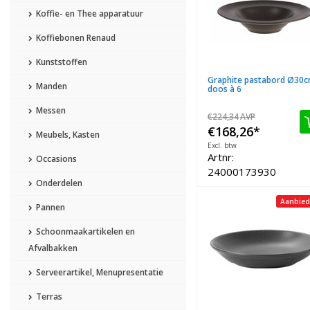
Koffie- en Thee apparatuur
Koffiebonen Renaud
Kunststoffen
Graphite pastabord Ø30
Manden
doos à 6
Messen
€224,34
AVP
€168,26
*
Meubels, Kasten
Excl. btw
Artnr:
Occasions
24000173930
Onderdelen
Aanbied
Pannen
Schoonmaakartikelen en
Afvalbakken
Serveerartikel, Menupresentatie
Terras