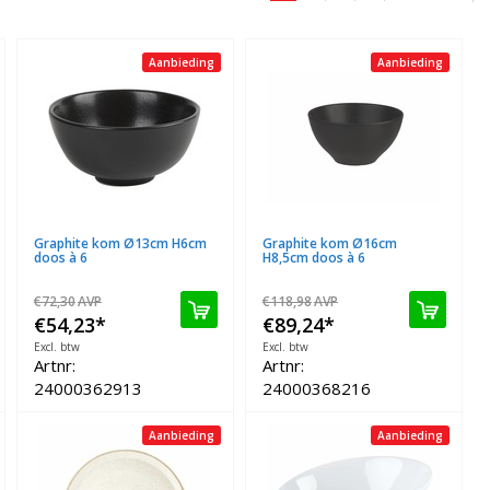
Aanbieding
Aanbieding
Graphite kom Ø13cm H6cm
Graphite kom Ø16cm
doos à 6
H8,5cm doos à 6
€72,30
AVP
€118,98
AVP
€54,23
*
€89,24
*
Excl. btw
Excl. btw
Artnr:
Artnr:
24000362913
24000368216
Aanbieding
Aanbieding