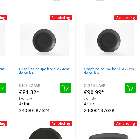
ing
Aanbieding
Aanbieding
8cm
Graphite coupe bord Ø24cm
Graphite coupe bord Ø28cm
doos à 6
doos à 6
€108,42
AVP
€121,32
AVP
€81,32
*
€90,99
*
Excl. btw
Excl. btw
Artnr:
Artnr:
24000187624
24000187628
ing
Aanbieding
Aanbieding