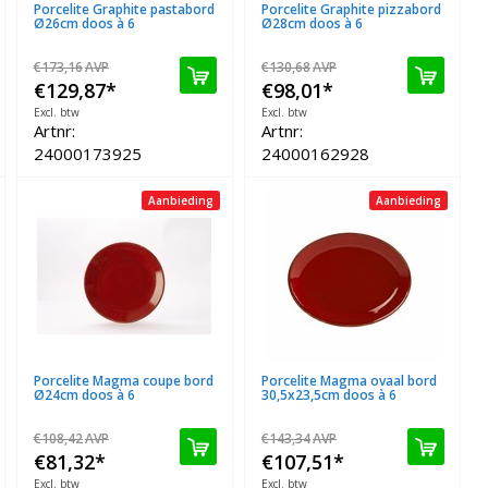
Porcelite Graphite pastabord
Porcelite Graphite pizzabord
Ø26cm doos à 6
Ø28cm doos à 6
€173,16
AVP
€130,68
AVP
€129,87
*
€98,01
*
Excl. btw
Excl. btw
Artnr:
Artnr:
24000173925
24000162928
Aanbieding
Aanbieding
Porcelite Magma coupe bord
Porcelite Magma ovaal bord
Ø24cm doos à 6
30,5x23,5cm doos à 6
€108,42
AVP
€143,34
AVP
€81,32
*
€107,51
*
Excl. btw
Excl. btw