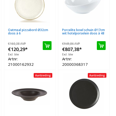
Oatmeal pizzabord Ø32cm
Porcelite bowl schuin Ø17cm
doos à 6
wit hotelporselein doos à 48
€160,38
AVP
€949,86
AVP
€120,29
*
€807,38
*
Excl. btw
Excl. btw
Artnr:
Artnr:
21000162932
20000368317
Aanbieding
Aanbieding