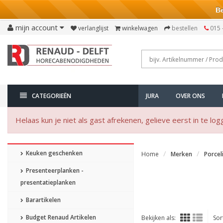
Bezo
mijn account
verlanglijst
winkelwagen
bestellen
015 
CATEGORIEËN
JURA
OVER ONS
Helaas kun je niet als gast afrekenen, gelieve eerst in te log
Keuken geschenken
Home
Merken
Porcel
Presenteerplanken -
presentatieplanken
Barartikelen
Budget Renaud Artikelen
Bekijken als:
Sor