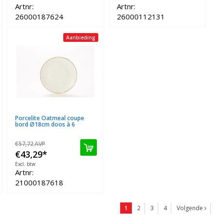
Artnr:
Artnr:
26000187624
26000112131
Aanbieding
Porcelite Oatmeal coupe
bord Ø18cm doos à 6
€57,72
AVP
€43,29
*
Excl. btw
Artnr:
21000187618
1
2
3
4
Volgende