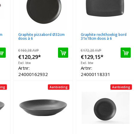
cm
Graphite pizzabord Ø32cm
Graphite rechthoekig bord
doos à 6
31x18cm doos à 6
€160,38
AVP
€172,20
AVP
€120,29
*
€129,15
*
Excl. btw
Excl. btw
Artnr:
Artnr:
24000162932
24000118331
ing
Aanbieding
Aanbieding