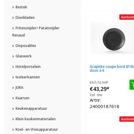
Bestek
Dienbladen
Aanbied
Fritessnijder/ Patatsnijder
Renaud
Disposables
Glaswerk
Hotelporselein
Graphite coupe bord Ø1
doos à 6
Isoleerkannen
€57,72
AVP
JURA
€43,29
*
Excl. btw
Kaarsen
Artnr:
24000187618
Keukenapparatuur
Klein keukenmaterialen
Aanbied
Koel- en Vriesapparatuur