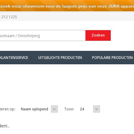
ek onze showroom voor de laagste prijs van onze JURA appara
- 212 1225
Zoeken
KLANTENSERVICE
UITGELICHTE PRODUCTEN
POPULAIRE PRODUCTEN
teren op:
Toon:
Naam oplopend
24
n!...