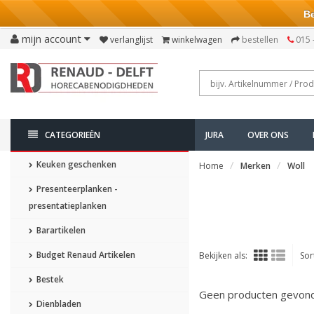
Bezo
mijn account
verlanglijst
winkelwagen
bestellen
015 
CATEGORIEËN
JURA
OVER ONS
Keuken geschenken
Home
Merken
Woll
Presenteerplanken -
presentatieplanken
Barartikelen
Budget Renaud Artikelen
Bekijken als:
Sor
Bestek
Geen producten gevonde
Dienbladen