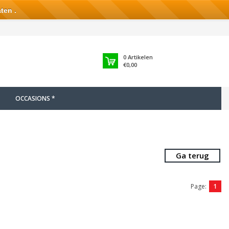
ten .
0
Artikelen
€0,00
OCCASIONS *
Ga terug
Page:
1