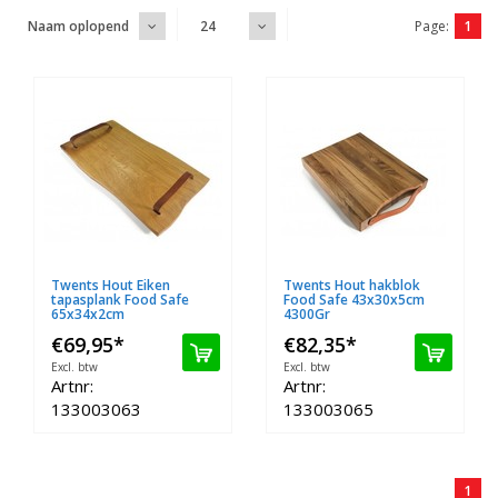
Page:
1
Naam oplopend
24
Twents Hout Eiken
Twents Hout hakblok
tapasplank Food Safe
Food Safe 43x30x5cm
65x34x2cm
4300Gr
€69,95
*
€82,35
*
Excl. btw
Excl. btw
Artnr:
Artnr:
133003063
133003065
1