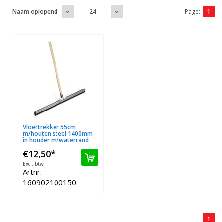
Page:
1
Naam oplopend
24
Vloertrekker 55cm
m/houten steel 1400mm
in houder m/waterrand
€12,50
*
Excl. btw
Artnr:
160902100150
1